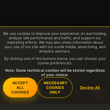
We use cookies to improve your experience on ava.hosting,
analyze site performance and traffic, and support our
marketing efforts. We may also share information about
your use of our site with our social media, advertising, and
analytics partners.
By clicking one of the buttons below, you can choose your
cookie preferences.
Note: Some technical cookies will be stored regardless
of your choice.
ACCEPT
NECESSARY
ALL
COOKIES
Decline All
COOKIES
ONLY