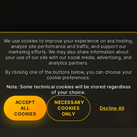
We use cookies to improve your experience on ava.hosting,
analyze site performance and traffic, and support our
marketing efforts. We may also share information about
your use of our site with our social media, advertising, and
analytics partners.
By clicking one of the buttons below, you can choose your
cookie preferences.
Note: Some technical cookies will be stored regardless
of your choice.
ACCEPT
NECESSARY
ALL
COOKIES
Decline All
COOKIES
ONLY