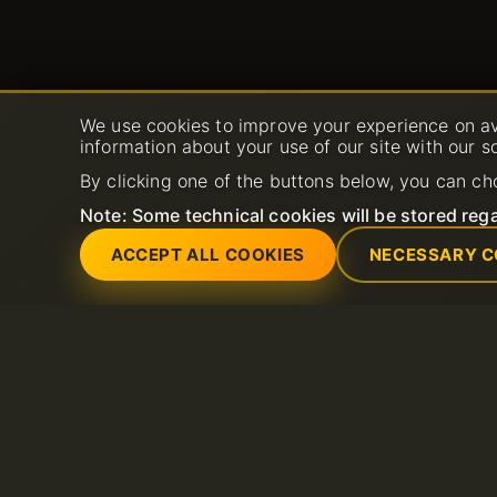
We use cookies to improve your experience on av
information about your use of our site with our s
By clicking one of the buttons below, you can ch
Note: Some technical cookies will be stored rega
ACCEPT ALL COOKIES
NECESSARY C
Services
Support
Hébergement web partagé
Nouveau ticket de 
Serveurs VPS
FAQ
Hébergement LiteSpeed
Base de connaiss
Domaines