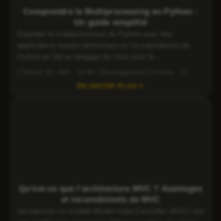
Windows VPS
Comprendre le Multiprocessing en Python :
Un guide simplifié
Exploiter le multiprocessus de Python pour des
applications hautes performances La polyvalence de
Python en fait un langage de choix pour le
développement web, la science des données et
février 28, 2025 · 16:46
Développement
4 mois
l’automatisation. Pour les tâches gourmandes en
EN SAVOIR PLUS
ressources, comme le traitement de grands ensembles
de données ou l’exécution de simulations complexes,
les capacités multi-processus de Python permettent […]
Qu’est-ce que l’architecture MVC ? Avantages
et inconvénients de MVC
Introduction Le modèle Model-View-Controller (MVC) est