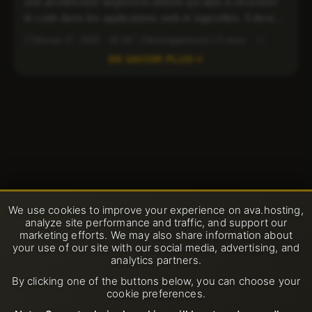
une architecture largement utilisée qui aide à structurer
le code dans les applications web et logicielles. Il divise
une application en trois composants interconnectés :
février 27, 2025 · 18:24
Développement
3 mois
Modèle, Vue et Contrôleur. Cette architecture améliore la
EN SAVOIR PLUS
maintenabilité, l’évolutivité et la réutilisabilité du code. Si
vous développez une application web et recherchez un
[…]
We use cookies to improve your experience on ava.hosting,
analyze site performance and traffic, and support our
marketing efforts. We may also share information about
your use of our site with our social media, advertising, and
analytics partners.
By clicking one of the buttons below, you can choose your
cookie preferences.