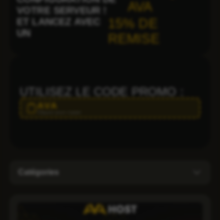
AVA
VOTRE SERVEUR !
ET LANCEZ AVEC
15% DE
UN
REMISE
UTILISEZ LE CODE PROMO :
AVA
Cliquez pour copier
Catégories
Administration