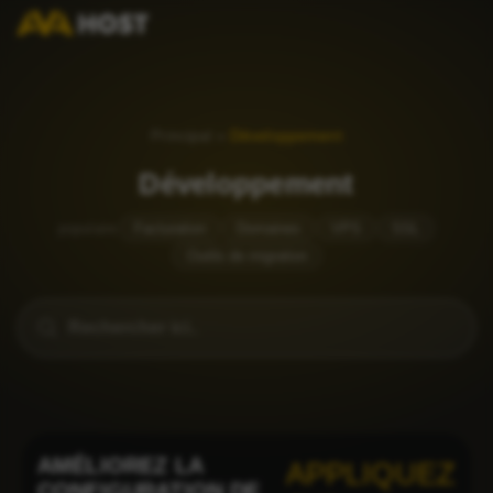
Principal
»
Développement
Développement
populaire
Facturation
Domaines
VPS
SSL
Outils de migration
AMÉLIOREZ LA
APPLIQUEZ
CONFIGURATION DE