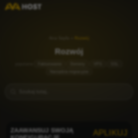
Ana Sayfa
»
Rozwój
Rozwój
popularne
Fakturowanie
Domeny
VPS
SSL
Narzędzia migracyjne
ZAAWANSUJ SWOJĄ
APLIKUJ
KONFIGURACJĘ