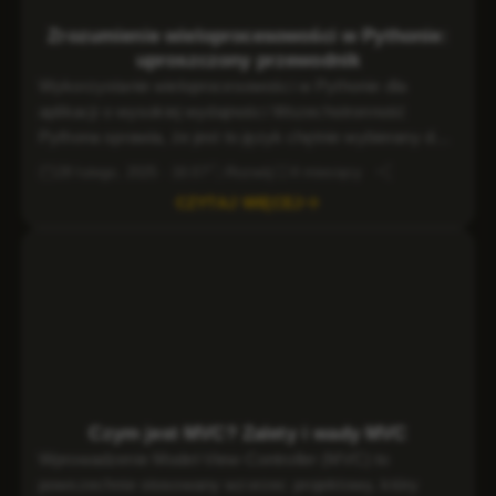
Windows VPS
Zrozumienie wieloprocesowości w Pythonie:
uproszczony przewodnik
Wykorzystanie wieloprocesowości w Pythonie dla
aplikacji o wysokiej wydajności Wszechstronność
Pythona sprawia, że jest to język chętnie wybierany do
tworzenia stron internetowych, analizy danych i
28 lutego, 2025 · 16:07
Rozwój
4 miesięcy
automatyzacji. W przypadku zadań wymagających
CZYTAJ WIĘCEJ
dużych zasobów, takich jak przetwarzanie dużych
zbiorów danych czy uruchamianie skomplikowanych
symulacji, możliwości wieloprocesowości Pythona mogą
znacznie zwiększyć wydajność, wykorzystując
procesory wielordzeniowe. Wyobraź sobie
przetwarzanie […]
Czym jest MVC? Zalety i wady MVC
Wprowadzenie Model-View-Controller (MVC) to
powszechnie stosowany wzorzec projektowy, który