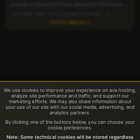
pomaga w organizacji kodu w aplikacjach internetowych
i oprogramowaniu. Dzieli aplikację na trzy powiązane
27 lutego, 2025 · 17:32
Rozwój
3 miesięcy
komponenty: Model, Widok i Kontroler. Ten wzorzec
CZYTAJ WIĘCEJ
architektoniczny zwiększa utrzymywalność,
skalowalność i wielokrotne użycie kodu. Jeśli rozwijasz
aplikację internetową i szukasz wiarygodnych usług
hostingowych lub potrzebujesz bezpiecznego VPS do
wdrożenia, zrozumienie wzorca […]
We use cookies to improve your experience on ava.hosting,
analyze site performance and traffic, and support our
marketing efforts. We may also share information about
your use of our site with our social media, advertising, and
analytics partners.
By clicking one of the buttons below, you can choose your
cookie preferences.
Note: Some technical cookies will be stored regardless