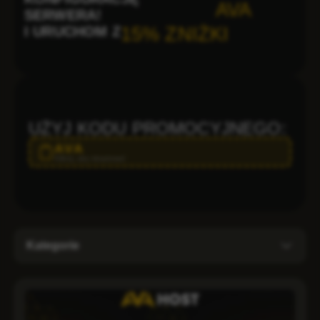
AVA
SERWERA!
I URUCHOM Z
15% ZNIŻKI
UŻYJ KODU PROMOCYJNEGO:
AVA
Kliknij, aby skopiować
Kategorie
Administration
Backup