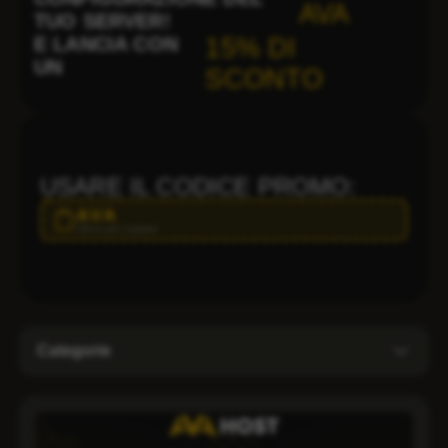
AVA
TUO SERVER!
E LANCIA CON
15% DI
UN
SCONTO
USARE IL CODICE PROMO:
AVA
Clicca per copiare
Categorie
Amministrazione