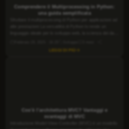
Windows VPS
Comprendere il Multiprocessing in Python:
una guida semplificata
Sfruttare il multiprocessing di Python per applicazioni ad
alte prestazioni La versatilità di Python lo rende un
linguaggio ideale per lo sviluppo web, la scienza dei dati
e l’automazione. Per le attività ad alta intensità di risorse,
Febbraio 28, 2025 · 16:25
Sviluppo
3 mesi
come l’elaborazione di grandi insiemi di dati o
LEGGI DI PIÙ
l’esecuzione di simulazioni complesse, le capacità di
multiprocessing di Python […]
Cos’è l’architettura MVC? Vantaggi e
svantaggi di MVC
Introduzione Model-View-Controller (MVC) è un modello