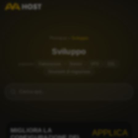
Principal
»
Sviluppo
Sviluppo
popolare
Fatturazione
Domini
VPS
SSL
Strumenti di migrazione
MIGLIORA LA
APPLICA
CONFIGURAZIONE DEL