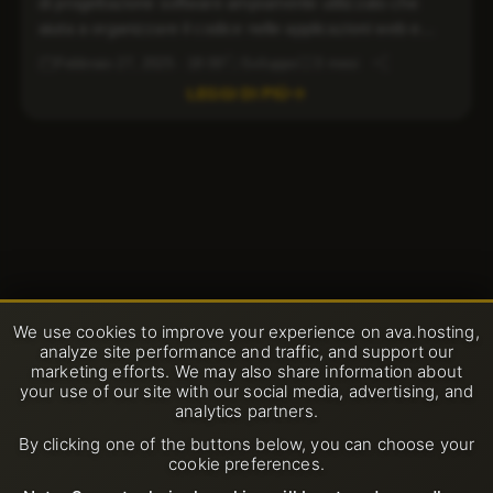
di progettazione software ampiamente utilizzato che
aiuta a organizzare il codice nelle applicazioni web e
software. Divide un’applicazione in tre componenti
Febbraio 27, 2025 · 18:00
Sviluppo
3 mesi
interconnesse: Modello, Vista e Controller. Questa
LEGGI DI PIÙ
architettura migliora la manutenzione del codice, la
scalabilità e il riutilizzo. Se stai sviluppando
un’applicazione web e cerchi un hosting affidabile o […]
We use cookies to improve your experience on ava.hosting,
analyze site performance and traffic, and support our
marketing efforts. We may also share information about
your use of our site with our social media, advertising, and
analytics partners.
By clicking one of the buttons below, you can choose your
cookie preferences.