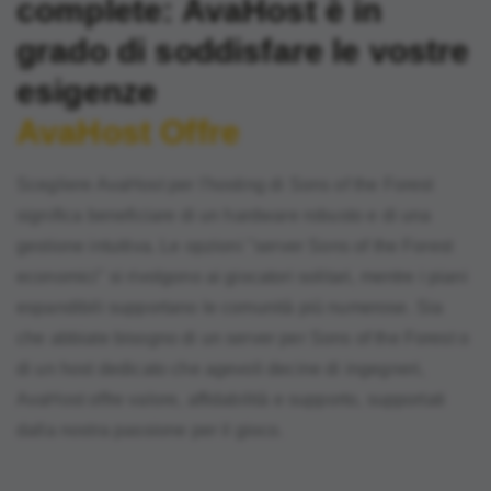
complete: AvaHost è in
grado di soddisfare le vostre
esigenze
AvaHost Offre
Scegliere AvaHost per l'hosting di Sons of the Forest
significa beneficiare di un hardware robusto e di una
gestione intuitiva. Le opzioni "server Sons of the Forest
economici" si rivolgono ai giocatori solitari, mentre i piani
espandibili supportano le comunità più numerose. Sia
che abbiate bisogno di un server per Sons of the Forest o
di un host dedicato che agevoli decine di ingegneri,
AvaHost offre valore, affidabilità e supporto, supportati
dalla nostra passione per il gioco.