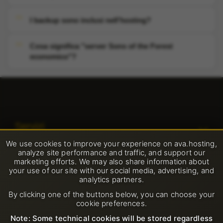
I backup sono inclusi nell'hosting?
Cosa significa "server Sons of the Forest
economico"?
Servizi
We use cookies to improve your experience on ava.hosting,
Certificati SSL (https)
analyze site performance and traffic, and support our
Supporto
marketing efforts. We may also share information about
Dominio
your use of our site with our social media, advertising, and
Aprire un nuovo ticket di supporto
analytics partners.
Azienda
LiteSpeed Hosting
By clicking one of the buttons below, you can choose your
FAQ
cookie preferences.
Chi siamo
Server dedicati
Regole
Base di conoscenze
Note: Some technical cookies will be stored regardless