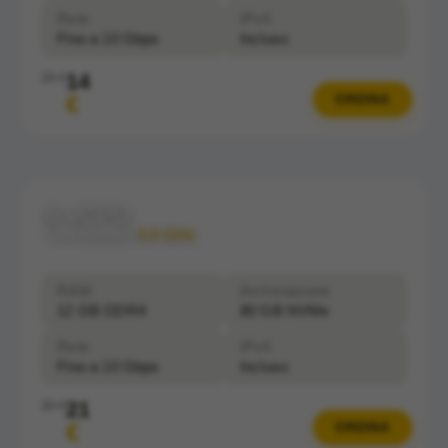
Rete
IPv4
Fino a 10 Gbps
Incluso
14
20 €
€
ORDINA
6 vCPU
Clockspeed:
3.0 GHz
RAM
Archiviazione
12 GB DDR4
80 GB NVMe
Rete
IPv4
Fino a 10 Gbps
Incluso
21
30 €
€
ORDINA