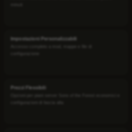
minuti
Impostazioni Personalizzabili
Accesso completo a mod, mappe e file di
configurazione
Prezzi Flessibili
Opzioni per piani server Sons of the Forest economici e
configurazioni di fascia alta