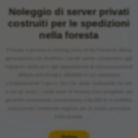
Noleggio di server privati
costruiti per le spedizioni
nella foresta
Provate il servizio di hosting Sons of the Forest di ultima
generazione con AvaHost. I nostri server consentono agli
ingegneri dedicati e agli appassionati di sopravvivenza di
affittare slot privati e affidabili in cui controllare
completamente il gioco. Sia che stiate costruendo da soli
o con gli amici, i nostri piani di hosting sono progettati per
garantire prestazioni, convenienza e facilità di scalabilità,
assicurando l'ambiente migliore per le vostre avventure
nella foresta.
Ordina