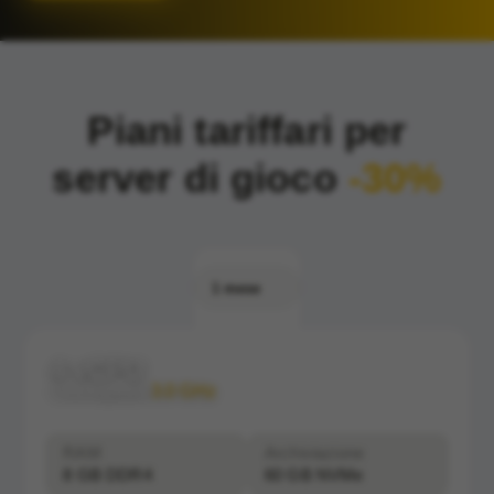
Piani tariffari per
server di gioco
-30%
1 mese
4 vCPU
Clockspeed:
3.0 GHz
RAM
Archiviazione
8 GB DDR4
60 GB NVMe