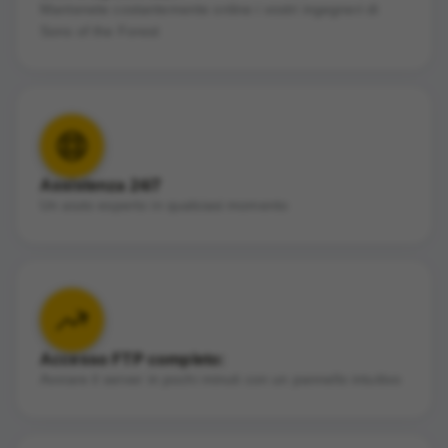
Mantenete costantemente online i vostri ingegneri di
Sons of the Forest
Assistenza 24/7
Un aiuto esperto in qualsiasi momento
Accesso FTP completo:
Avviare il server in pochi minuti con un pannello intuitivo