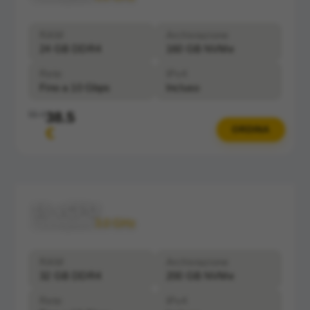
RAM
Archiviazione
24 GB DDR4
160 GB NVMe
Rete
IPv4
Fino a 10 Gbps
Incluso
38.5
55 €
€
ORDINA
16 vCPU
Clockspeed:
3.0 GHz
RAM
Archiviazione
32 GB DDR4
200 GB NVMe
Rete
IPv4