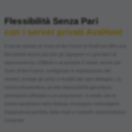
Flessibilità Senza Pari
con i server privati AvaHost
Il server privato di Sons of the Forest di AvaHost offre una
flessibilità senza pari per gli ingegneri e i giocatori di
sopravvivenza. Affittate o acquistate il vostro server per
Sons of the Forest, configurate le impostazioni del
mondo, invitate gli amici e modificate ogni dettaglio. La
nostra infrastruttura ad alta disponibilità garantisce
prestazioni affidabili e un ping basso, in modo che le
vostre spedizioni nella foresta rimangano coinvolgenti.
Integrazione perfetta delle mod e controllo amministrativo
completo