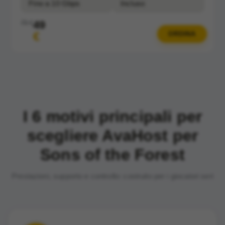
Fino a 10 Gbps
Incluso
49
70 €
€
ORDINA
I 6 motivi principali per
scegliere AvaHost per
Sons of the Forest
Prestazioni, supporto e controllo: costruito per i giocatori seri