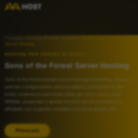
Principal
»
Hosting di server di gioco
»
Sons of the Forest
Server Hosting
HOSTING PER SERVER DI GIOCO
Sons of the Forest Server Hosting
Sons of the Forest private server hosting di AvaHost, sicuro e
potente: configurazione senza problemi, prestazioni di alto
livello, esperienza personalizzabile per voi e i vostri amici.
Affittate, acquistate e gestite il vostro server economico e
affidabile con supporto completo e tempi di attività 24/7.
Prova ora