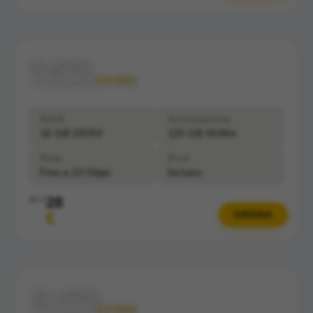
8 vCPU
Clockspeed:
3.0 GHz
RAM
Archiviazione
16 GB DDR4
120 GB NVMe
Rete
IPv4
Fino a 10 Gbps
Incluso
28
40 €
€
ORDINA
12 vCPU
Clockspeed:
3.0 GHz