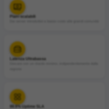
Piani scalabili
Dai server introduttivi a basso costo alle grandi comunità
Latenza Ultrabassa
Giocare con un ritardo minimo, indipendentemente dalla
regione
99.9% Uptime SLA