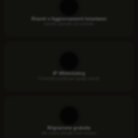
Riavvii e Aggiornamenti Istantanei
tramite pannello di controllo
IP Whitelisting
Comunità pronta per gruppi privati
Migrazione gratuita
dal vostro attuale host incluso