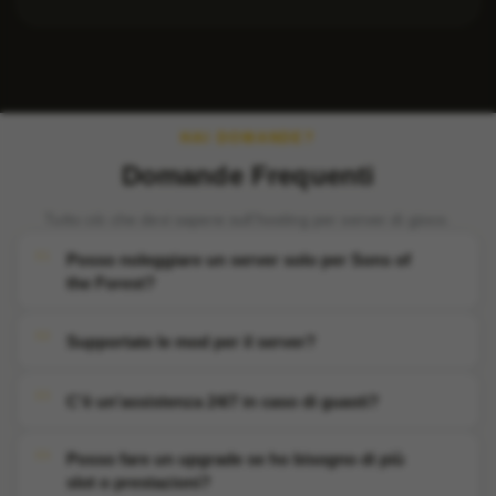
HAI DOMANDE?
Domande Frequenti
Tutto ciò che devi sapere sull'hosting per server di gioco.
Posso noleggiare un server solo per Sons of
the Forest?
Supportate le mod per il server?
C'è un'assistenza 24/7 in caso di guasti?
Posso fare un upgrade se ho bisogno di più
slot o prestazioni?