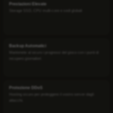
Prestazioni Elevate
Storage SSD, CPU multi-core e sedi globali
Backup Automatici
Mantenete al sicuro i progressi del gioco con i punti di
recupero giornalieri
Protezione DDoS
Hosting sicuro per proteggere il vostro server dagli
attacchi.