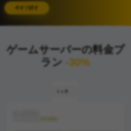
今すぐ試す
ゲームサーバーの料金プ
ラン
-30%
1 ヶ月
8 vCPU
Clockspeed:
3.0 GHz