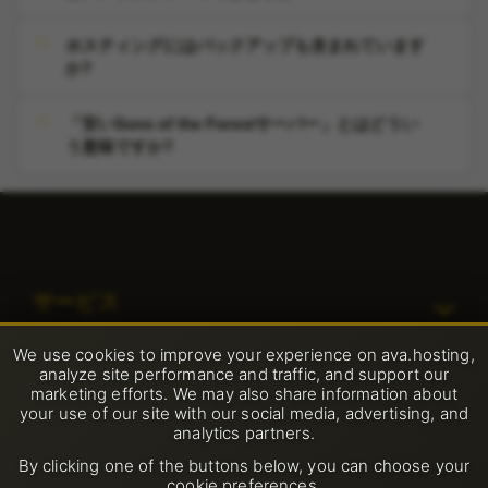
ホスティングにはバックアップも含まれています
か?
「安いSons of the Forestサーバー」とはどうい
う意味ですか?
サービス
We use cookies to improve your experience on ava.hosting,
SSL証明書（https）
サポート
analyze site performance and traffic, and support our
marketing efforts. We may also share information about
LiteSpeed ホスティング
your use of our site with our social media, advertising, and
オープンチケット
会社
analytics partners.
VPS
By clicking one of the buttons below, you can choose your
FAQ
cookie preferences.
会社概要
共有ウェブホスティング