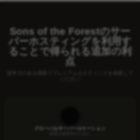
Sons of the Forestのサー
バーホスティングを利用す
ることで得られる追加の利
点
競争力のある価格でプレミアムホスティングを体験して
ください:
グローバルサーバーロケーション
最適な接続性のために