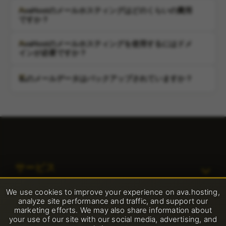
AvaHostのメールホスティングはどのくらいの費用
ですか？
AvaHostのメールホスティングを使用するにはドメ
インが必要ですか？
私のメールデータはバックアップされていますか？
サービス
We use cookies to improve your experience on ava.hosting,
SSL証明書（https）
サポート
analyze site performance and traffic, and support our
marketing efforts. We may also share information about
LiteSpeed ホスティング
your use of our site with our social media, advertising, and
オープンチケット