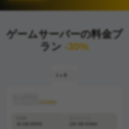
ゲームサーバーの料金プ
ラン
-30%
1 ヶ月
8 vCPU
Clockspeed:
3.0 GHz
RAM
ストレージ
16 GB DDR4
120 GB NVMe