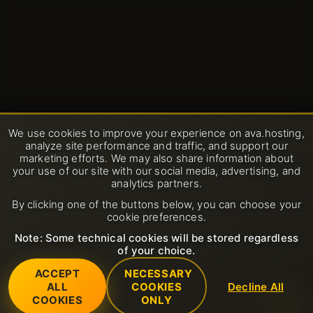
con cui i trader saranno in grado […]
We use cookies to improve your experience on ava.hosting,
analyze site performance and traffic, and support our
marketing efforts. We may also share information about
your use of our site with our social media, advertising, and
analytics partners.
By clicking one of the buttons below, you can choose your
cookie preferences.
Note: Some technical cookies will be stored regardless
of your choice.
ACCEPT
NECESSARY
ALL
COOKIES
Decline All
COOKIES
ONLY