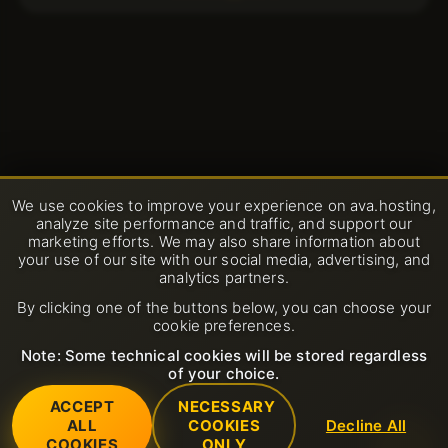
Windows VPS від AvaHost за допомогою протоколу
віддаленого робочого столу (RDP), розроблений
спеціально для трейдерів, які […]
We use cookies to improve your experience on ava.hosting,
analyze site performance and traffic, and support our
marketing efforts. We may also share information about
your use of our site with our social media, advertising, and
analytics partners.
By clicking one of the buttons below, you can choose your
cookie preferences.
Note: Some technical cookies will be stored regardless
of your choice.
ACCEPT
NECESSARY
ALL
COOKIES
Decline All
COOKIES
ONLY