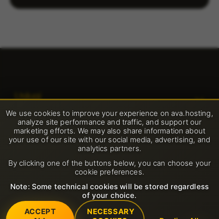
Usługi
We use cookies to improve your experience on ava.hosting,
Serwery dedykowane
analyze site performance and traffic, and support our
Wsparcie
marketing efforts. We may also share information about
Domena
your use of our site with our social media, advertising, and
Otwórz nowe zgłoszenie wsparcia
analytics partners.
Firma
hosting Litespeed
By clicking one of the buttons below, you can choose your
FAQ
cookie preferences.
O nas
Certyfikaty SSL
Zasady
Baza wiedzy
Note: Some technical cookies will be stored regardless
Contacts
of your choice.
Hosting współdzielony
Polityka Akceptowalnego Użytku
ACCEPT
NECESSARY
Centrum danych
VPS