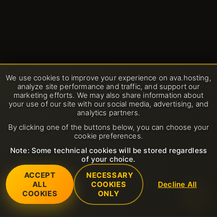
We use cookies to improve your experience on ava.hosting,
analyze site performance and traffic, and support our
marketing efforts. We may also share information about
your use of our site with our social media, advertising, and
analytics partners.
By clicking one of the buttons below, you can choose your
cookie preferences.
Note: Some technical cookies will be stored regardless
of your choice.
ACCEPT
NECESSARY
ALL
COOKIES
Decline All
COOKIES
ONLY