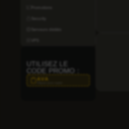
Promotions
Security
Serveurs dédiés
VPS
UTILISEZ LE
CODE PROMO :
AVA
Cliquez pour copier