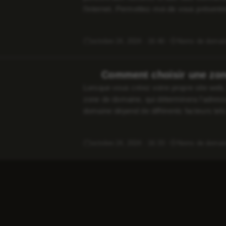
l’internet. Permettez-moi de vous présent
qui pourraient vous intéresser. Le nom de
octobre 24, 2024 · 16:46
Noms de domai
Comment choisir une zon
Lorsque vous créez votre propre site web,
zone de domaine, qui déterminera l’adresse 
domaine dépend de différents facteurs tels
votre entreprise et les caractéristiques de 
octobre 24, 2024 · 16:33
Noms de domai