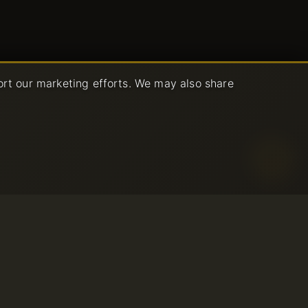
ort our marketing efforts. We may also share
isation
E
© 2001-2026 Avahost
MENT
Tous droits réservés
ilisation
nfidentialité
bus