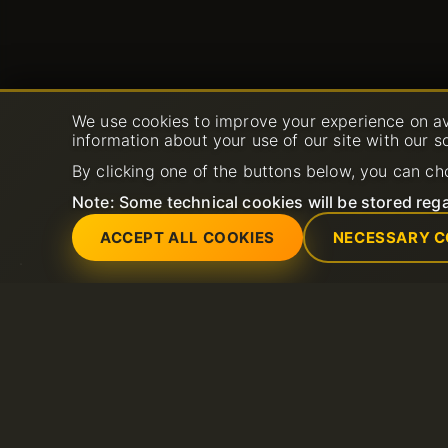
We use cookies to improve your experience on av
information about your use of our site with our s
By clicking one of the buttons below, you can ch
Note: Some technical cookies will be stored rega
ACCEPT ALL COOKIES
NECESSARY C
Services
Support
Hébergement web partagé
Nouveau ticket de 
Serveurs VPS
FAQ
Hébergement LiteSpeed
Base de connaiss
Domaines