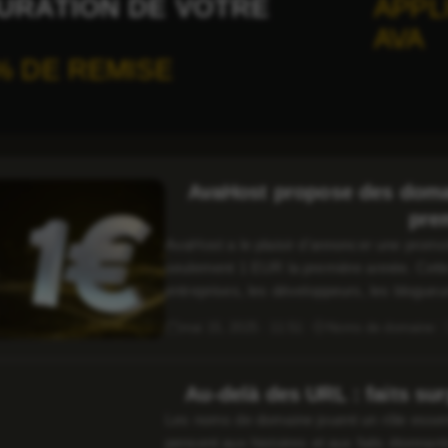
URATION DE VOTRE
APPL
AVA
% DE REMISE
AvaHost propose des doma
pre
AvaHost a le plaisir d’annoncer une promo
seulement 1 EUR la première année. Cette o
entreprises, les développeurs, les blogueurs
présence en ligne sur le marché russopho
mai 15, 2025 · 11:51
Noms de domaine
Au-delà des URL : faits s
Les noms de domaine jouent un rôle essent
pensent aux histoires et aux faits étonnan