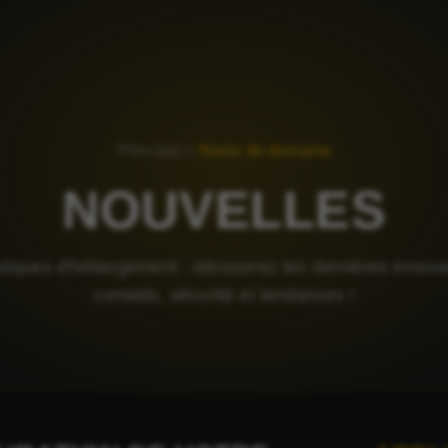
Principal
»
Noms de domaine
NOUVELLES
stiques d'hébergement : découvrez les dernières innova
conseils, sécurité et tendances !