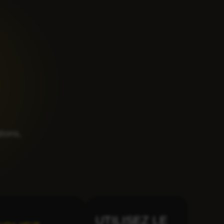
tions,
UTILISEZ LE