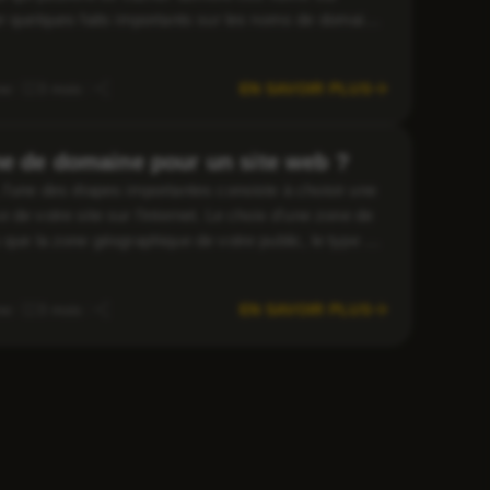
er quelques faits importants sur les noms de domaine
 domaine le plus […]
EN SAVOIR PLUS
ne
3 mois
e de domaine pour un site web ?
 l’une des étapes importantes consiste à choisir une
de votre site sur l’internet. Le choix d’une zone de
 que la zone géographique de votre public, le type de
votre site […]
EN SAVOIR PLUS
ne
3 mois