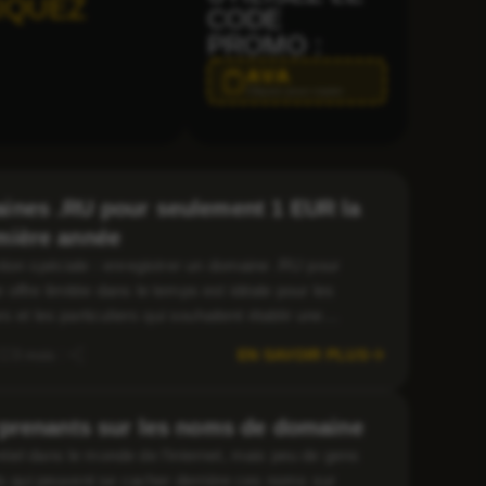
IQUEZ
CODE
PROMO :
AVA
Cliquez pour copier
ines .RU pour seulement 1 EUR la
mière année
tion spéciale : enregistrer un domaine .RU pour
ffre limitée dans le temps est idéale pour les
 et les particuliers qui souhaitent établir une
ne. Pourquoi choisir un domaine .RU ? […]
EN SAVOIR PLUS
3 mois
urprenants sur les noms de domaine
iel dans le monde de l’internet, mais peu de gens
ts qui peuvent se cacher derrière ces noms sur