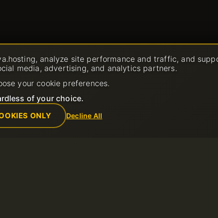
a.hosting, analyze site performance and traffic, and supp
ocial media, advertising, and analytics partners.
oose your cookie preferences.
rdless of your choice.
OOKIES ONLY
Decline All
Société
Règles
support ouvert
A propos de nous
Politique d’util
Contacts
POLITIQUE D
ances
Centre de données
REMBOURSE
Actualités
Conditions d’ut
Programme d’affiliation
Politique de co
Modes de paiement
Signaler un a