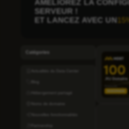
AMÉLIOREZ LA CONFIG
SERVEUR !
ET LANCEZ AVEC UN
15
Catégories
Actualités du Data Center
Blog
Hébergement partagé
Noms de domaine
Nouvelles fonctionnalités
Partnership