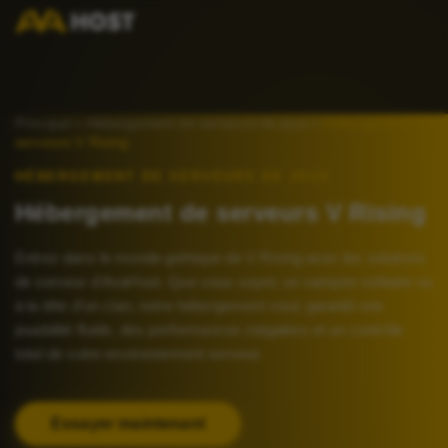
Principal
»
Hébergement de serveurs de jeux
»
Hébergement de
serveurs V Rising
HÉBERGEMENT DE SERVEURS DE JEUX
Hébergement de serveurs V Rising
Entrez dans le monde gothique de V Rising avec les solutions
de serveur d'AvaHost. Que vous soyez un vampire solitaire ou
à la tête d'un clan, notre hébergement vous garantit une
jouabilité fluide, des performances inégalées et un contrôle
total de votre environnement serveur.
Essayer maintenant