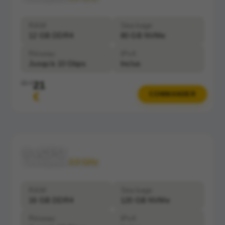
RAM
Stockage
12 GB DDR4
80 GB NVMe
Réseau
IPv4
Jusqu'à 10 Gbps
Inclus
21
30 €
€
COMMANDER
8 vCPU
Clockspeed:
3.0 GHz
RAM
Stockage
16 GB DDR4
120 GB NVMe
Réseau
IPv4