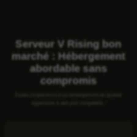
Serveur V Rising bon
marché : Hébergement
abordable sans
compromis
Faites l'expérience d'un hébergement de qualité
supérieure à des prix compétitifs :