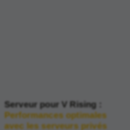
Serveur pour V Rising :
Performances optimales
avec les serveurs privés