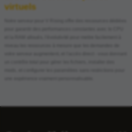
virtuels
Notre serveur pour V Rising offre des ressources dédiées
pour garantir des performances constantes avec le CPU
et la RAM alloués, l'évolutivité pour mettre facilement à
niveau les ressources à mesure que les demandes de
votre serveur augmentent, et l'accès direct - vous donnant
un contrôle total pour gérer les fichiers, installer des
mods, et configurer les paramètres sans restrictions pour
une expérience vraiment personnalisable.