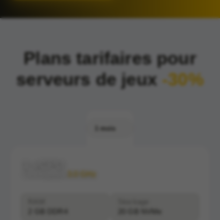
Plans tarifaires pour
serveurs de jeux
-30%
1 mois
1 vCPU
Clockspeed:
3.0 GHz
RAM
Stockage
2 GB DDR4
20 GB NVMe