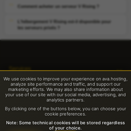
Comment acheter un serveur V Rising ?
L'hébergement V Rising est-il disponible pour
les serveurs privés ?
Services
We use cookies to improve your experience on ava.hosting,
Hébergement web partagé
analyze site performance and traffic, and support our
Support
marketing efforts. We may also share information about
Serveurs VPS
your use of our site with our social media, advertising, and
Nouveau ticket de support ouvert
analytics partners.
Société
Hébergement LiteSpeed
By clicking one of the buttons below, you can choose your
FAQ
cookie preferences.
A propos de nous
Domaines
Règles
Base de connaissances
Note: Some technical cookies will be stored regardless
Contacts
of your choice.