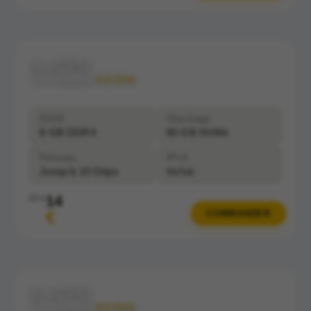
4 vCPU
Clockspeed:
3.0 GHz
RAM
Stockage
8 GB DDR4
60 GB NVMe
Réseau
IPv4
Jusqu'à 10 Gbps
Inclus
14
20 €
€
COMMANDER
6 vCPU
Clockspeed:
3.0 GHz