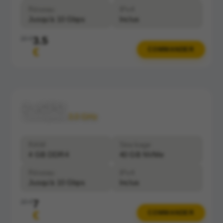
Réseau
IPv4
Jusqu'à 10 Gbps
Inclus
3.5
10 €
€
COMMANDER
2 vCPU
Clockspeed:
3.0 GHz
RAM
Stockage
4 GB DDR4
40 GB NVMe
Réseau
IPv4
Jusqu'à 10 Gbps
Inclus
7
10 €
€
COMMANDER