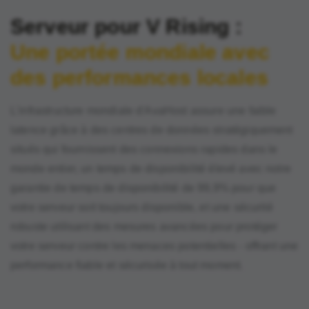
Serveur pour V Rising :
Une portée mondiale avec
des performances locales
L'infrastructure mondiale d'AvaHost assure une faible
latence grâce à des centres de données stratégiquement
situés qui fournissent des connexions rapides dans le
monde entier, un temps de disponibilité élevé avec notre
garantie de temps de disponibilité de 99,9% pour que
votre serveur soit toujours disponible, et une sécurité
robuste utilisant des mesures avancées pour protéger
votre serveur contre les menaces potentielles - offrant une
performance fiable et sécurisée à tout moment.