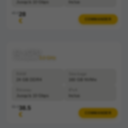
Jusqu'à 10 Gbps
Inclus
28
40 €
€
COMMANDER
12 vCPU
Clockspeed:
3.0 GHz
RAM
Stockage
24 GB DDR4
160 GB NVMe
Réseau
IPv4
Jusqu'à 10 Gbps
Inclus
38.5
55 €
€
COMMANDER