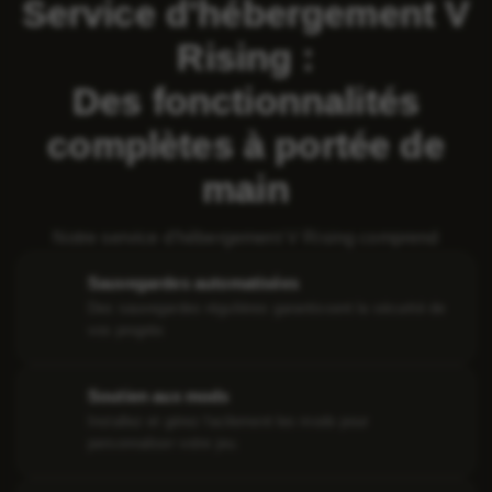
Service d'hébergement V
Rising :
Des fonctionnalités
complètes à portée de
main
Notre service d'hébergement V Rising comprend
Sauvegardes automatisées
Des sauvegardes régulières garantissent la sécurité de
vos progrès
Soutien aux mods
Installez et gérez facilement les mods pour
personnaliser votre jeu.