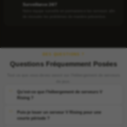
Surveillance 24/7
Notre équipe surveille en permanence les serveurs afin
de résoudre les problèmes de manière préventive.
DES QUESTIONS ?
Questions Fréquemment Posées
Tout ce que vous devez savoir sur l'hébergement de serveurs
de jeux.
Qu'est-ce que l'hébergement de serveurs V
Rising ?
Puis-je louer un serveur V Rising pour une
courte période ?