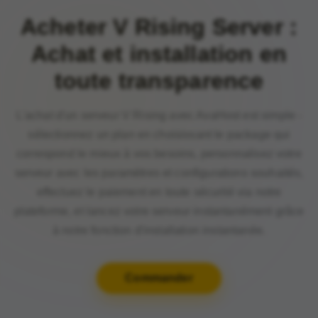
Acheter V Rising Server :
Achat et installation en
toute transparence
L'achat d'un serveur V Rising avec AvaHost est simple -
sélectionnez un plan en choisissant le package qui
correspond le mieux à vos besoins, personnalisez votre
serveur avec les paramètres et configurations souhaités,
effectuez le paiement en toute sécurité via notre
plateforme, et lancez votre serveur instantanément grâce
à notre fonction d'installation instantanée.
Commander