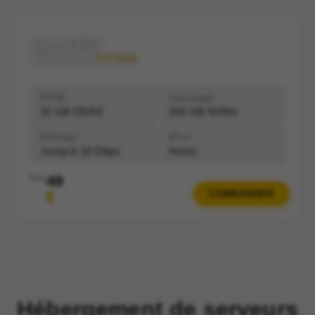
16 vCPU
Clockspeed:
3.0 GHz
RAM
Stockage
32 GB DDR4
200 GB NVMe
Réseau
IPv4
Jusqu'à 10 Gbps
Inclus
49
70 €
€
COMMANDER
Hébergement de serveurs