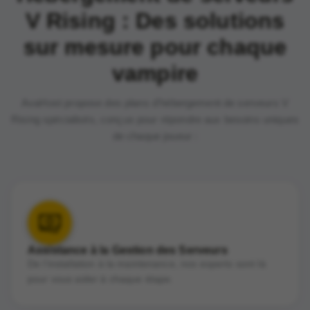
V Rising : Des solutions
sur mesure pour chaque
vampire
AvaHost propose des plans d'hébergement de serveurs V
Rising spécialisés, conçus pour répondre aux besoins uniques
de chaque joueur :
Assistance à la Gestion des Serveurs
De l'installation à la maintenance, nos experts sont là
pour vous aider à chaque étape.