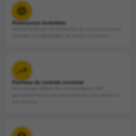
Ressources évolutives
Ajustez facilement les ressources de votre serveur pour
répondre à l'augmentation du nombre de joueurs.
Panneau de contrôle convivial
Notre équipe dédiée offre une assistance 24/7,
garantissant le bon fonctionnement de votre serveur à
tout moment.