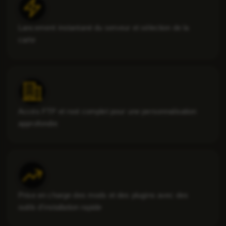
Lancement instantané du serveur et sélection de la
carte
Accès FTP et root complet pour une personnalisation
approfondie
Prise en charge des mods et des plugins avec des
outils d'installation rapide