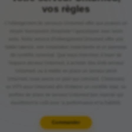
vos règles
L'hébergement de serveurs Unturned offre aux joueurs un
moyen transparent d'explorer l'apocalypse avec leurs
amis. Notre service d'hébergement Unturned offre une
faible latence, une installation instantanée et un panneau
de contrôle convivial. Que vous cherchiez à louer de
l'espace serveur Unturned, à acheter des slots serveur
Unturned, ou à mettre en place un serveur privé
Unturned, nous avons un plan qui convient. Choisissez
un VPS pour Unturned afin d'obtenir un contrôle total, ou
profitez de plans de serveur Unturned bon marché qui
équilibrent le coût avec la performance et la fiabilité.
Commander