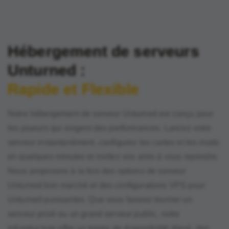
Hébergement de serveurs
Unturned :
Rapide et Flexible
Notre hébergement de serveur Unturned est conçu pour
les joueurs qui exigent des performances. Lancez votre
serveur instantanément, configurez les cartes et les mods
en quelques minutes et invitez vos amis à vous rejoindre.
Nous proposons à la fois des options de serveur
Unturned bon marché et des configurations VPS pour
Unturned puissantes. Que vous fassiez tourner un
serveur privé ou un grand serveur public, notre
infrastructure offre un temps de disponibilité élevé, des