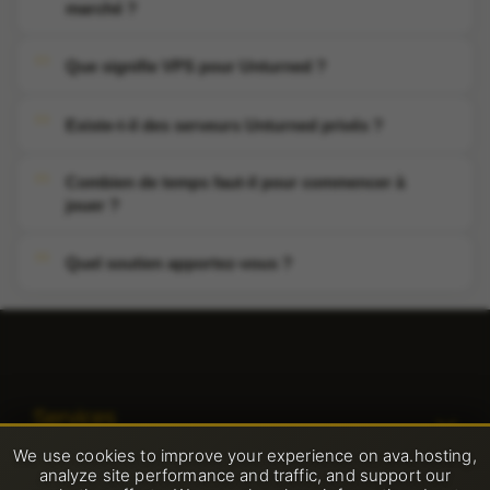
marché ?
Que signifie VPS pour Unturned ?
Existe-t-il des serveurs Unturned privés ?
Combien de temps faut-il pour commencer à
jouer ?
Quel soutien apportez-vous ?
Services
We use cookies to improve your experience on ava.hosting,
Hébergement web partagé
analyze site performance and traffic, and support our
Support