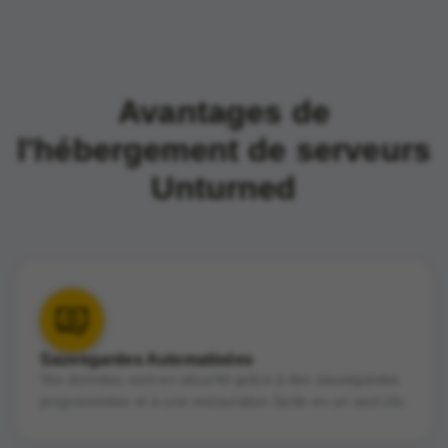
Avantages de
l'hébergement de serveurs
Unturned
Sauvegardes Automatisées
Vos données sont en sécurité grâce à des sauvegardes
programmées et à une restauration facile en un seul clic.