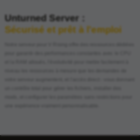
Unturned Server :
Sécurisé et prêt à l'emploi
Notre serveur pour V Rising offre des ressources dédiées
pour garantir des performances constantes avec le CPU
et la RAM alloués, l'évolutivité pour mettre facilement à
niveau les ressources à mesure que les demandes de
votre serveur augmentent, et l'accès direct - vous donnant
un contrôle total pour gérer les fichiers, installer des
mods, et configurer les paramètres sans restrictions pour
une expérience vraiment personnalisable.