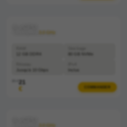
6 vCPU
Clockspeed:
3.0 GHz
RAM
Stockage
12 GB DDR4
80 GB NVMe
Réseau
IPv4
Jusqu'à 10 Gbps
Inclus
21
30 €
€
COMMANDER
8 vCPU
Clockspeed:
3.0 GHz