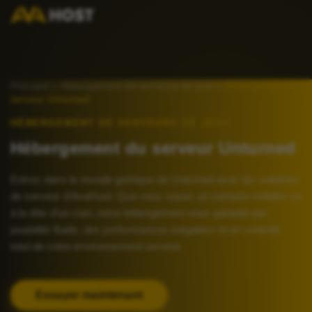
Principal
»
Hébergement de serveurs de jeux
»
Hébergement du
serveur Unturned
HÉBERGEMENT DE SERVEURS DE JEUX
Hébergement du serveur Unturned
Entrez dans le monde gothique de Unturned avec les solutions
de serveur d'AvaHost. Que vous soyez un vampire solitaire ou
à la tête d'un clan, notre hébergement vous garantit une
jouabilité fluide, des performances inégalées et un contrôle
total de votre environnement serveur.
Essayer maintenant