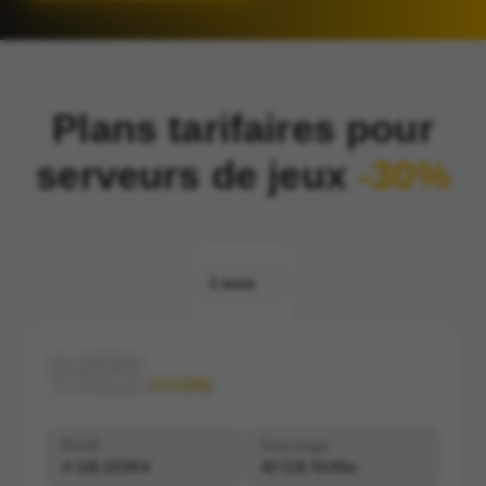
Plans tarifaires pour
serveurs de jeux
-30%
1 mois
2 vCPU
Clockspeed:
3.0 GHz
RAM
Stockage
4 GB DDR4
40 GB NVMe