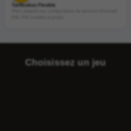
Tarification Flexible
Plans adaptés aux configurations de serveurs Unturned
PvE, PvP, moddés et privés
Choisissez un jeu