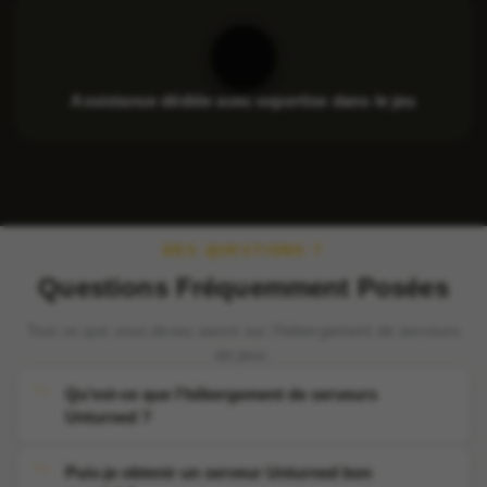
Assistance dédiée avec expertise dans le jeu
DES QUESTIONS ?
Questions Fréquemment Posées
Tout ce que vous devez savoir sur l'hébergement de serveurs
de jeux.
Qu'est-ce que l'hébergement de serveurs
Unturned ?
Puis-je obtenir un serveur Unturned bon