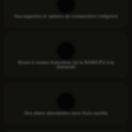
Sauvegardes et options de restauration intégrées
Mises à niveau évolutives de la RAM/CPU à la
demande
Des plans abordables sans frais cachés