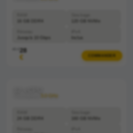
RAM
Stockage
16 GB DDR4
120 GB NVMe
Réseau
IPv4
Jusqu'à 10 Gbps
Inclus
28
40 €
€
COMMANDER
12 vCPU
Clockspeed:
3.0 GHz
RAM
Stockage
24 GB DDR4
160 GB NVMe
Réseau
IPv4