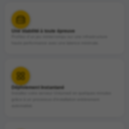
Une stabilité à toute épreuve
Profitez d'un jeu ininterrompu sur une infrastructure
haute performance avec une latence minimale.
Déploiement Instantané
Installez votre serveur Unturned en quelques minutes
grâce à un processus d'installation entièrement
automatisé.