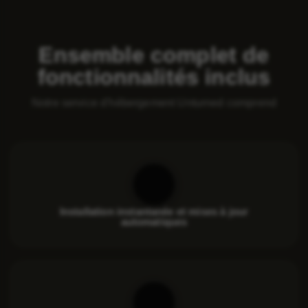
Ensemble complet de
fonctionnalités inclus
Notre service d'hébergement Unturned comprend
Installation instantanée et mises à jour
automatiques