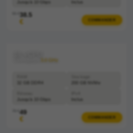
Jusqu'à 10 Gbps
Inclus
38.5
55 €
€
COMMANDER
16 vCPU
Clockspeed:
3.0 GHz
RAM
Stockage
32 GB DDR4
200 GB NVMe
Réseau
IPv4
Jusqu'à 10 Gbps
Inclus
49
70 €
€
COMMANDER