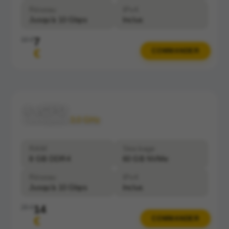
Réseau
IPv4
Jusqu'à 10 Gbps
Inclus
7
10 €
€
COMMANDER
4 vCPU
Clockspeed:
3.0 GHz
RAM
Stockage
8 GB DDR4
60 GB NVMe
Réseau
IPv4
Jusqu'à 10 Gbps
Inclus
14
20 €
€
COMMANDER