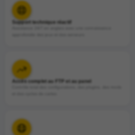
Support technique réactif
Assistance 24/7 en anglais avec une connaissance
approfondie des jeux et des serveurs
Accès complet au FTP et au panel
Contrôle total des configurations, des plugins, des mods
et des cycles de cartes