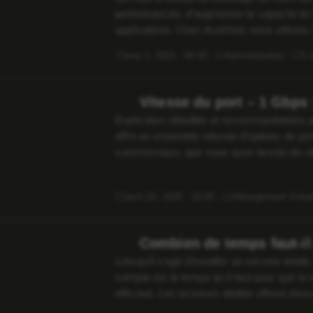
performances, d’augmenter la capacité et 
applications. Chez AvaHost, nous offrons 
soutenir les besoins croissants de votre en
mai 2, 2025 · 08:50
Administration
5 
Vitesse du port – 1 Gbps
Explication détaillée et recommandations
offre un ensemble robuste d’options de por
commerciaux, que vous ayez besoin de vit
modérées ou d’une bande passante de nive
[…]
avril 22, 2025 · 10:00
Hébergement Virtue
Combien de temps faut-il 
Lorsqu’il s’agit d’installer un serveur dédi
compte est le temps qu’il faut pour que le 
effectué. Les serveurs dédiés offrent d’exc
sécurité accrue, ce qui en fait un choix po