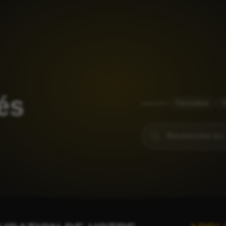
és
populaire
Facturation