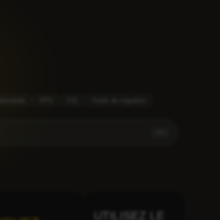
Domaines
VPS
SSL
Outils de migration
⌘
K
UTILISEZ LE