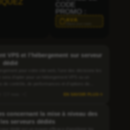
IQUEZ
CODE
PROMO :
AVA
Cliquez pour copier
ent VPS et l’hébergement sur serveur
dédié
ébergement pour votre site web, l’une des décisions les
e sera d’opter pour un hébergement VPS ou un
us de contrôle, de performances et d’options de
sé, mais quelle option est la plus […]
EN SAVOIR PLUS
l
7 mois
es concernant la mise à niveau des
 les serveurs dédiés
veur dédié est un moyen efficace d’améliorer les