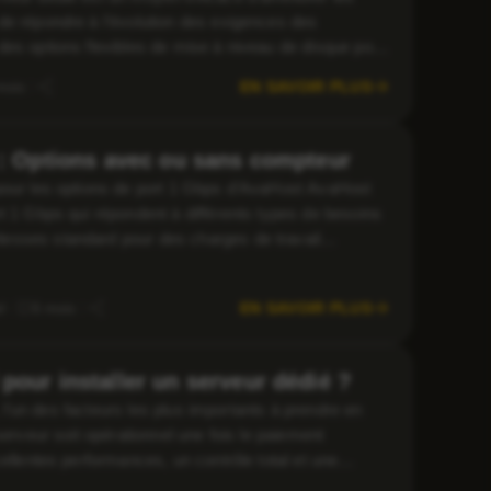
de répondre à l’évolution des exigences des
des options flexibles de mise à niveau de disque pour
treprise. Cependant, il est essentiel de […]
EN SAVOIR PLUS
mois
 : Options avec ou sans compteur
 pour les options de port 1 Gbps d’AvaHost AvaHost
t 1 Gbps qui répondent à différents types de besoins
esses standard pour des charges de travail
au entreprise pour des environnements lourds et
EN SAVOIR PLUS
l
6 mois
pour installer un serveur dédié ?
é, l’un des facteurs les plus importants à prendre en
serveur soit opérationnel une fois le paiement
ellentes performances, un contrôle total et une
pulaire pour les entreprises […]