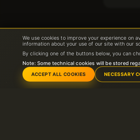
We use cookies to improve your experience on av
information about your use of our site with our s
By clicking one of the buttons below, you can ch
Note: Some technical cookies will be stored rega
ACCEPT ALL COOKIES
NECESSARY C
Services
Support
Hébergement web partagé
Nouveau ticket de 
Serveurs VPS
FAQ
Hébergement LiteSpeed
Base de connaiss
Domaines