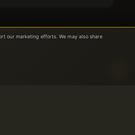
ort our marketing efforts. We may also share
isation
E
© 2001-2026 Avahost
MENT
Tous droits réservés
ilisation
nfidentialité
bus