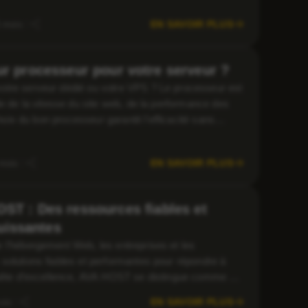
EN SAVOIR PLUS
 mois
ur processeur pour votre serveur ?
otre serveur dédié ou votre VPS ? Le processeur est
le de la vitesse du site web, de la performance des
choix du bon processeur garantit l’efficacité sans
]
EN SAVOIR PLUS
mois
ST : Des ressources fiables et
uissantes
 l’hébergement Web, les entreprises et les
solutions fiables et performantes pour répondre à
 quête d’excellence, AVA HOST se distingue comme un
nt une gamme de solutions de serveurs dédiés
EN SAVOIR PLUS
ois