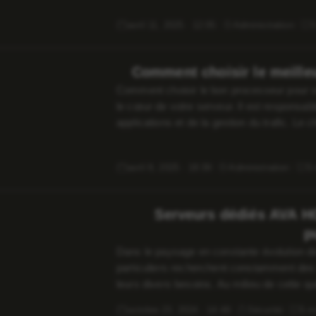
avril 11, 2025 · 12:05
Administration
5
Comment choisir le meille
Comment choisir le bon processeur pour v
le cœur de votre serveur. Il est responsab
applications et de la gestion du trafic. Le 
surcoût. Ce guide simplifie la sélection […
avril 8, 2025 · 18:39
Administration
5 
Serveurs dédiés AVA HO
p
Dans le paysage en constante évolution de
particuliers recherchent constamment des 
leurs divers besoins. Au milieu de cette
modèle de fiabilité et de puissance, offra
octobre 23, 2024 · 14:49
Sécurité
5 m