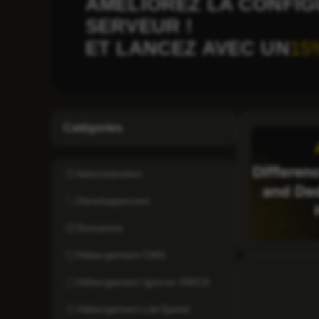
AMÉLIOREZ LA CONFIG
SERVEUR !
ET LANCEZ AVEC UN
15
Catégories
Administration
Développement
Domaines
Hébergement CMS
Hébergement Ignorer DMCA
Hébergement LiteSpeed