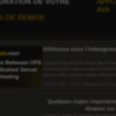
URATION DE VOTRE
APPL
AVA
% DE REMISE
Différence entre l’hébergem
Lorsqu’il s’agit de choisir le bon plan d’h
plus importantes que vous aurez à prendr
serveur dédié. Les deux options offrent pl
personnalisation que l’hébergement mutuali
mai 15, 2025 · 15:55
Hébergement Virtue
Quelques règles important
disques sur
La mise à niveau du stockage de votre ser