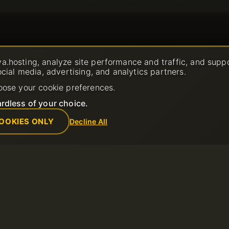
conçues pour […]
a.hosting, analyze site performance and traffic, and supp
ocial media, advertising, and analytics partners.
oose your cookie preferences.
rdless of your choice.
OOKIES ONLY
Decline All
Société
Règles
support ouvert
A propos de nous
Politique d’util
Contacts
POLITIQUE D
ances
Centre de données
REMBOURSE
Actualités
Conditions d’ut
Programme d’affiliation
Politique de co
Modes de paiement
Signaler un a