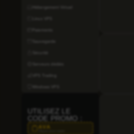
Hébergement Virtuel
Linux VPS
Paiements
Sauvegarde
Sécurité
Serveurs dédiés
VPS Trading
Windows VPS
UTILISEZ LE
CODE PROMO :
AVA
Cliquez pour copier