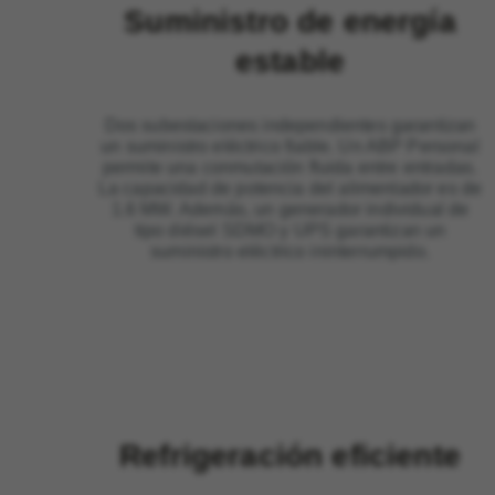
Suministro de energía
estable
Dos subestaciones independientes garantizan
un suministro eléctrico fiable. Un ABP Personal
permite una conmutación fluida entre entradas.
La capacidad de potencia del alimentador es de
1.6 MW. Además, un generador individual de
tipo diésel SDMO y UPS garantizan un
suministro eléctrico ininterrumpido.
Refrigeración eficiente