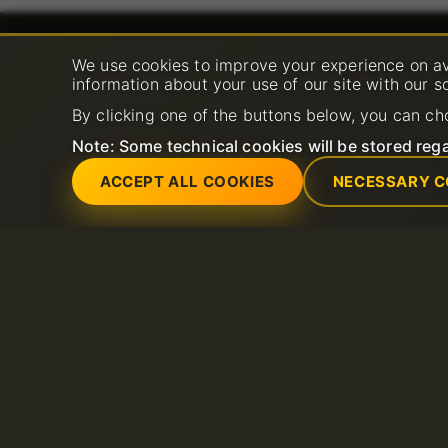
Services
Support
We use cookies to improve your experience on av
information about your use of our site with our s
Dedicated servers
Open New Support 
Domain
FAQ
By clicking one of the buttons below, you can ch
Litespeed hosting
Knowledge base
SSL Certificates
Note: Some technical cookies will be stored rega
Shared Hosting
Email hosting
VPS
ACCEPT ALL COOKIES
NECESSARY C