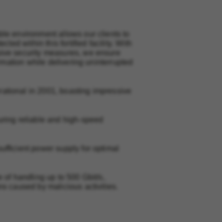
le environment allows our clients to
ted within this fortified facility. With
sive security measures, we ensure
ormation while delivering uninterrupted
ational in 2001, boasting impressive
uring reliable and high-speed
fficient power supply for optimal
 of handling up to 500 Gbit/s,
ns caused by malicious activities.