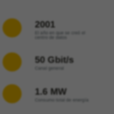
2001
El año en que se creó el
centro de datos
50 Gbit/s
Canal general
1.6 MW
Consumo total de energía