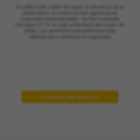
El edificio del centro de datos se beneficia de la
protección y el control de dos agencias de
seguridad especializadas. Se han instalado
cámaras CCTV en todo el territorio del centro de
datos, y el perímetro está estrechamente
vigilado para mantener la seguridad.
Choose a plan and try it