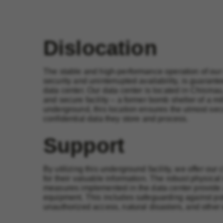
Dislocation
The stable and high-performance operation of our 
security and uninterrupted availability, is guarant
data center. Our data center is located in Chisina
and secure facility – a former bomb shelter of a mil
underground, this location ensures the utmost secu
confidential data they store and process.
Support
By utilizing this underground facility, we offer our 
for their valuable information. The robust physical i
measures implemented in the data center provide 
equipment. This includes safeguarding against pot
unauthorized access, natural disasters, and other e