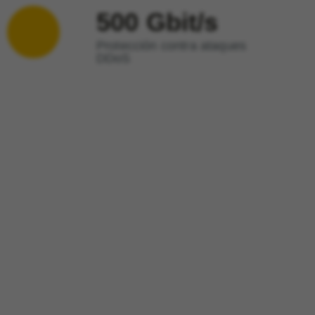
500 Gbit/s
Protección contra ataques
DDoS