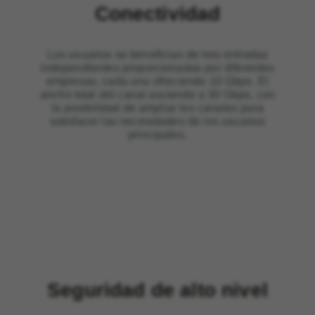
Conectividad
Los usuarios se benefician de tres entradas
independientes proporcionadas por diferentes
empresas, cada una ofreciendo 10 Gbps. El
ancho total del canal asciende a 30 Gbps, con
la posibilidad de ampliar los canales para
satisfacer las necesidades de los usuarios
principales.
Seguridad de alto nivel