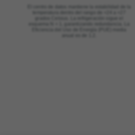
El centro de datos mantiene la estabilidad de la
temperatura dentro del rango de +24 a +27
grados Celsius. La refrigeración sigue el
esquema N + 1, garantizando redundancia. La
Eficiencia del Uso de Energía (PUE) media
anual es de 1.2.