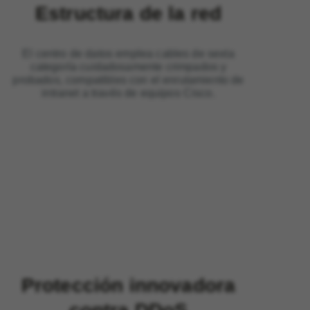
Estructura de la red
El centro de datos emplea cables de sexta
categoría cuidadosamente crimpados y
probados, compatibles con el enrutamiento de
intranet a través de equipos Cisco.
Protección innovadora