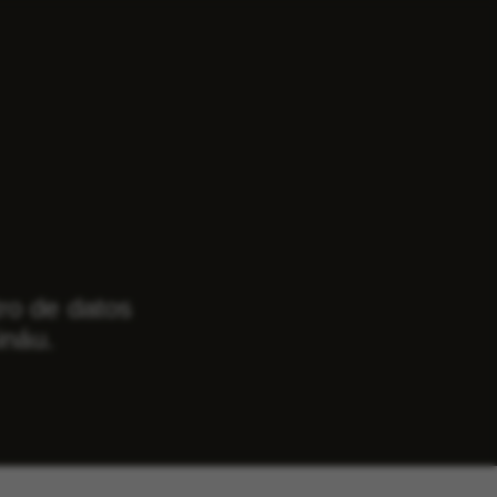
ro de datos
ináu.