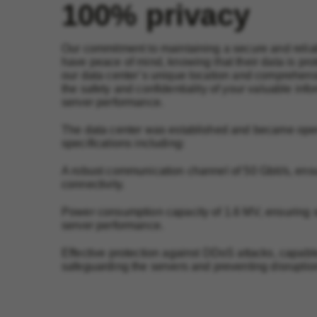
100% privacy
Our commitment to maintaining a secure and reliab
have peace of mind, knowing that their data is protec
our data center’s unique location and comprehen
the safety and confidentiality of your valuable inf
server performance.
The data center was established and became oper
specifications including:
A robust communication channel of 50 Gbit/s, ens
connectivity.
Power consumption capacity of 1.6 MV, ensuring su
server performance.
Effective protection against DDoS attacks, capable
safeguarding the servers and preventing disruptio