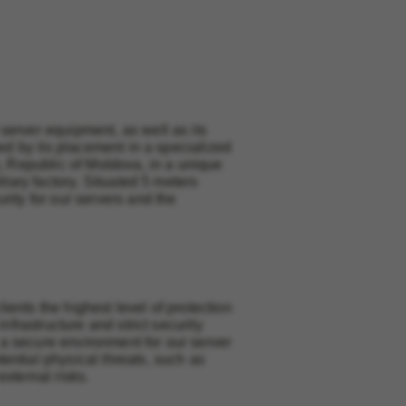
server equipment, as well as its
eed by its placement in a specialized
u, Republic of Moldova, in a unique
itary factory. Situated 5 meters
rity for our servers and the
clients the highest level of protection
nfrastructure and strict security
a secure environment for our server
ential physical threats, such as
xternal risks.