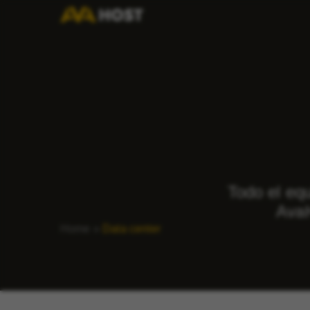
Todo el eq
AvaH
Home
»
Data center