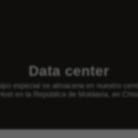
Data center
uipo especial se almacena en nuestro cent
ost en la República de Moldavia, en Chis