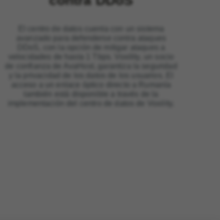
contra DDoS
El centro de datos cuenta con un sistema
avanzado para defenderse contra ataques
DDoS, con la opción de mitigar ataques a
velocidades de hasta 1 Tbps. Voxility, un socio
de confianza de AvaHost, garantiza la seguridad
y la privacidad de los datos de los usuarios. El
acceso a un enlace óptico directo a Rumanía
también está disponible a través de la
implementación del centro de datos de Voxility.