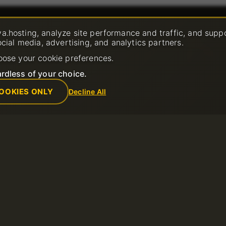
Company
Rules
a.hosting, analyze site performance and traffic, and supp
ocial media, advertising, and analytics partners.
Ticket
About us
Acceptable Us
Contacts
Terms of Servi
oose your cookie preferences.
Data center
Refund Policy
News
Terms of Use
rdless of your choice.
Affiliate Program
Privacy Policy
Payment Methods
Report Abuse
OOKIES ONLY
Decline All