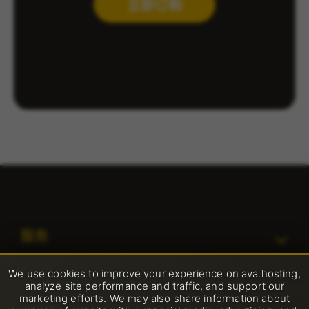
立即订购
服务
专用服务器
We use cookies to improve your experience on ava.hosting,
支持
analyze site performance and traffic, and support our
marketing efforts. We may also share information about
域名