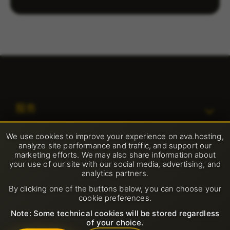
服务
专用服务器
We use cookies to improve your experience on ava.hosting,
支持
analyze site performance and traffic, and support our
marketing efforts. We may also share information about
域名
your use of our site with our social media, advertising, and
打开新支持工单
公司
analytics partners.
Litespeed 主机托管
FAQ
By clicking one of the buttons below, you can choose your
cookie preferences.
关于我们
SSL证书
规则
知识库
Note: Some technical cookies will be stored regardless
联系方式
of your choice.
共享主机