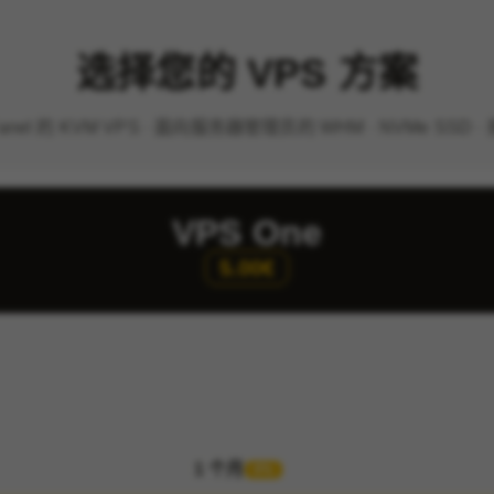
选择您的 VPS 方案
anel 的 KVM VPS · 面向服务器管理员的 WHM · NVMe SSD 
VPS One
5.00€
1 个月
0%