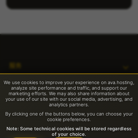
服务
专用服务器
We use cookies to improve your experience on ava.hosting,
支持
analyze site performance and traffic, and support our
marketing efforts. We may also share information about
域名
your use of our site with our social media, advertising, and
打开新支持工单
公司
analytics partners.
Litespeed 主机托管
FAQ
By clicking one of the buttons below, you can choose your
cookie preferences.
关于我们
SSL证书
规则
知识库
Note: Some technical cookies will be stored regardless
联系方式
of your choice.
共享主机