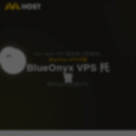
Ana Sayfa
»
VPS 服务器
»
控制面板
»
BlueOnyx VPS 托管
BlueOnyx VPS 托
管
带BlueOnyx的VPS