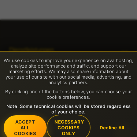
Dienstleistungen
We use cookies to improve your experience on ava.hosting,
Dedizierte Server
analyze site performance and traffic, and support our
Unterstützung
marketing efforts. We may also share information about
Domain
your use of our site with our social media, advertising, and
Neues Support-Ticket öffnen
analytics partners.
Unternehmen
LiteSpeed Hosting
By clicking one of the buttons below, you can choose your
FAQ
cookie preferences.
Über uns
SSL-Zertifikate
Regeln
Wissensbasis
Note: Some technical cookies will be stored regardless
Contacts
of your choice.
Shared Hosting
Akzeptable Nutzungsrichtlinie
ACCEPT
NECESSARY
Datacenter
VPS
ALL
COOKIES
Decline All
Nutzungsbedingungen
© 2001-2026 Avahost
COOKIES
ONLY
Alle Rechte vorbehalten
Nachricht
E-Mail-Hosting