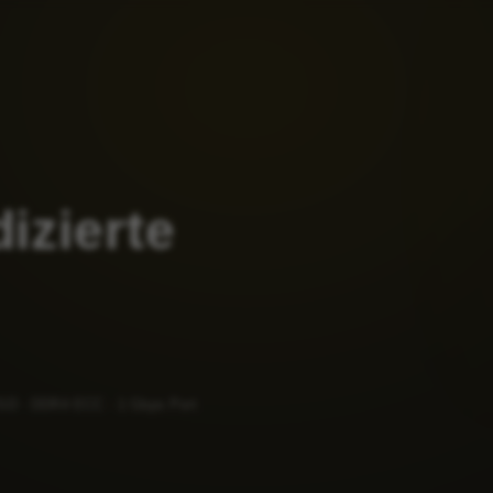
izierte
D · DDR4 ECC · 1 Gbps Port