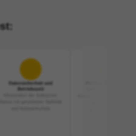
st:
Datensicherheit und
Flexible Skalierbarkeit
Betriebszeit
Einfaches Aufrüsten von
Infrastruktur der Enterprise-
Komponenten und Erweitern 
Klasse mit garantierter Stabilität
Speichers, wenn Ihr
und Netzwerkschutz
Unternehmen wächst