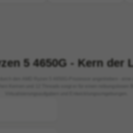
zen 5 4650G - Kern der 
 durch den AMD Ryzen 5 4650G-Prozessor angetrieben - eine 
sischen Kernen und 12 Threads sorgt er für einen reibungslos
Virtualisierungsaufgaben und Entwicklungsumgebungen.