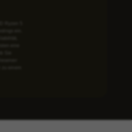
AMD Ryzen 5
tings ein.
abilität,
sten eine
ob Sie
leserver
z zu einem