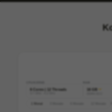
Ko
CPU/KERNE
RAM
6 Cores | 12 Threads
16 GB
3.7 GHz - 4.2 GHz
DDR4 ECC
1 Monat
3 Monate
6 Monate
12 Monate