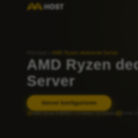
Principal
»
AMD Ryzen dedizierte Server
AMD Ryzen ded
Server
Server konfigurieren
AMD Ryzen 5 4650G — 6 Kerne / 12 Threads
NVMe SS