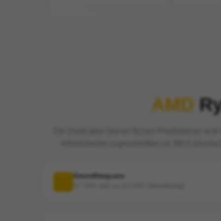
AMD
Ry
Die Dedicated Server Ryzen-Produktlinie wird
Arbeitslasten zugeschnitten ist. Mit 6 phy
Grundfrequenz
3,7 GHz (bis zu 4,2 GHz Verstärkung)