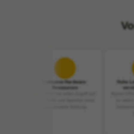
Vo
Exklusive Hardware-
Hohe Le
Ressourcen
vernü
Genießen Sie vollen Zugriff auf
Ryzen-CPUs
CPU, RAM und Speicher ohne
zu vielen
gemeinsame Nutzung
besseres