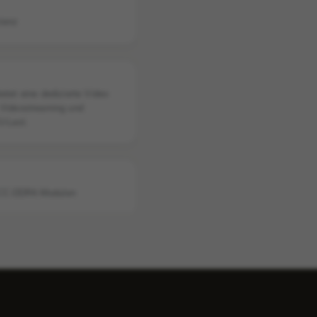
zienz
etet eine dedizierte Video
s Videostreaming und
U-Last.
-ECC-DDR4-Modulen
-Verarbeitungsleistung