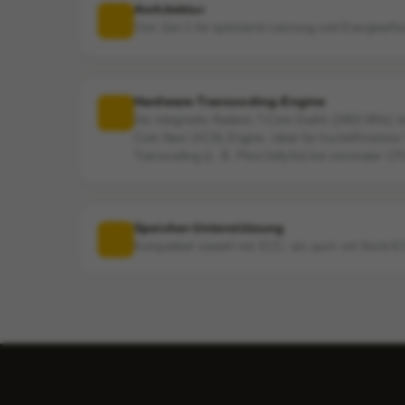
Architektur
7nm Zen 2 für optimierte Leistung und Energieeffi
Hardware-Transcoding-Engine
Die integrierte Radeon 7-Core-Grafik (1900 MHz) bi
Core Next (VCN) Engine. Ideal für hocheffiziente
Transcoding (z. B. Plex/Jellyfin) bei minimaler CP
Speicher-Unterstützung
Kompatibel sowohl mit ECC- als auch mit Nicht
Leistung
Außergewöhnliche Single-Thread- und Multi-Thread