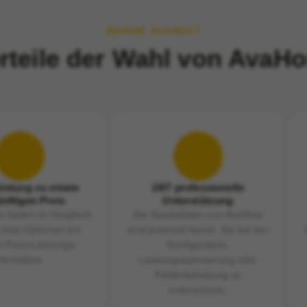
WARUM AVAHOST
rteile der Wahl von AvaHo
istung zu einem
24/7 professionelle
nftigen Preis
Unterstützung
 bieten im Vergleich
Die Spezialisten von AvaHost
 Intel-Optionen ein
sind jederzeit bereit, Sie bei der
 Preis-Leistungs-
Konfiguration,
Verhältnis
Leistungsoptimierung oder
Fehlerbehebung zu
unterstützen.