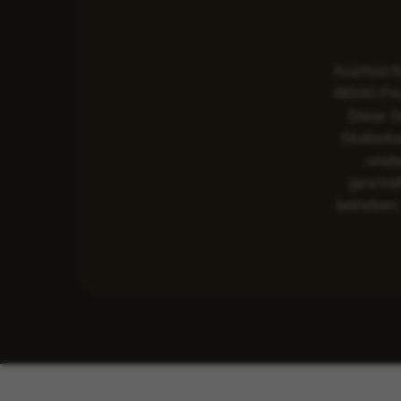
AvaHost fü
4650G Pro
Diese Se
Skalierb
unübe
geschäf
betreiben