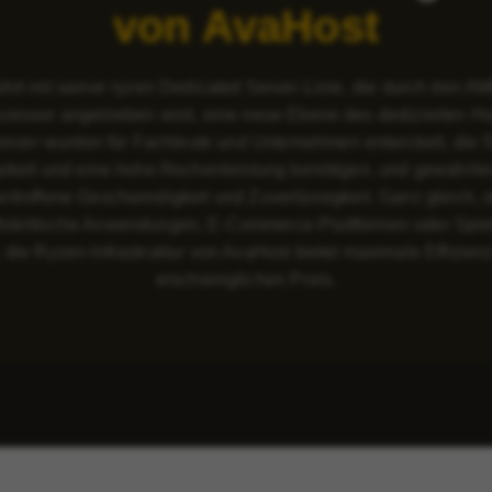
von AvaHost
hrt mit seiner ryzen Dedicated Server-Linie, die durch den 
zessor angetrieben wird, eine neue Ebene des dedizierten Hos
rver wurden für Fachleute und Unternehmen entwickelt, die St
arkeit und eine hohe Rechenleistung benötigen, und gewährlei
rtroffene Geschwindigkeit und Zuverlässigkeit. Ganz gleich, 
tskritische Anwendungen, E-Commerce-Plattformen oder Spie
, die Ryzen-Infrastruktur von AvaHost bietet maximale Effizien
erschwinglichen Preis.