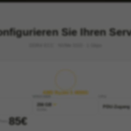
nfigurieren Sie Ihren Ser
DDR4 ECC · NVMe SSD · 1 Gbps
AMD Ryzen 5 4650G
SPEICHER
CPU
256 GB
PDU-Zugang
NVMe
85€
Preis: