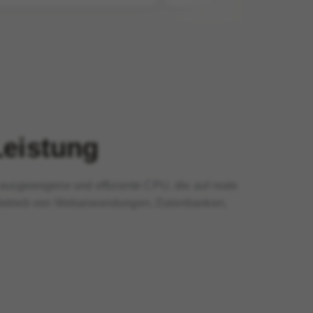
Leistung
ausgewogene und effiziente CPU, die auf reale
en Betrieb von Webanwendungen, Datenbanken,