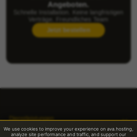
Angeboten.
Schnelle Installation. Keine langfristigen
Verträge. Freundliches Team
Jetzt bestellen
Dienstleistungen
We use cookies to improve your experience on ava.hosting,
Dedizierte Server
analyze site performance and traffic, and support our
Unterstützung