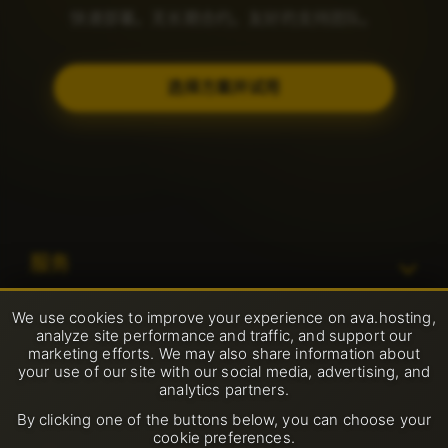
快速部署。无长期合约。友好的支持团队。
选择方案并试用
服务
专用服务器
We use cookies to improve your experience on ava.hosting,
支持
analyze site performance and traffic, and support our
marketing efforts. We may also share information about
域名
your use of our site with our social media, advertising, and
打开新支持工单
公司
analytics partners.
Litespeed 主机托管
FAQ
By clicking one of the buttons below, you can choose your
cookie preferences.
关于我们
SSL证书