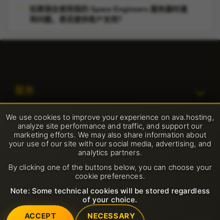
如果我在使用我的 Space Engineers 服务器时遇
到问题，是否提供客户支持？
服务
专用服务器
We use cookies to improve your experience on ava.hosting,
支持
analyze site performance and traffic, and support our
marketing efforts. We may also share information about
域名
your use of our site with our social media, advertising, and
打开新支持工单
公司
analytics partners.
Litespeed 主机托管
FAQ
By clicking one of the buttons below, you can choose your
cookie preferences.
关于我们
SSL证书
规则
知识库
Note: Some technical cookies will be stored regardless
联系方式
of your choice.
共享主机
可接受使用政策
ACCEPT
NECESSARY
数据中心