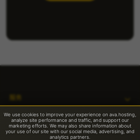
服务
专用服务器
We use cookies to improve your experience on ava.hosting,
支持
analyze site performance and traffic, and support our
marketing efforts. We may also share information about
域名
your use of our site with our social media, advertising, and
打开新支持工单
公司
analytics partners.