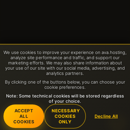
We use cookies to improve your experience on ava.hosting,
analyze site performance and traffic, and support our
marketing efforts. We may also share information about
your use of our site with our social media, advertising, and
analytics partners.
By clicking one of the buttons below, you can choose your
cookie preferences.
Note: Some technical cookies will be stored regardless
of your choice.
ACCEPT
NECESSARY
ALL
COOKIES
Decline All
COOKIES
ONLY