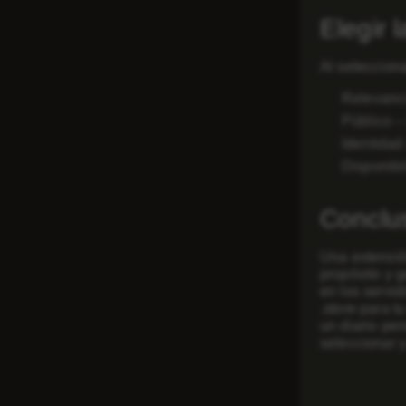
Elegir 
Al selecciona
Relevanc
Público
– 
Identidad
Disponibi
Conclu
Una extensión
propósito y g
en los servid
.store
para tu
un diario per
seleccionar y