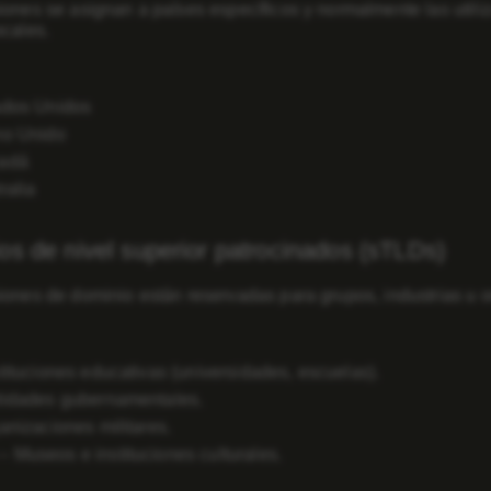
iones se asignan a países específicos y normalmente las utili
ocales.
ados Unidos
no Unido
nadá
ralia
os de nivel superior patrocinados (sTLDs)
iones de dominio están reservadas para grupos, industrias u o
stituciones educativas (universidades, escuelas).
tidades gubernamentales.
anizaciones militares.
 Museos e instituciones culturales.