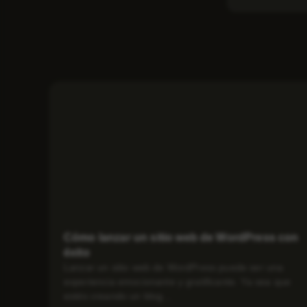
Cómo lanzar un sitio web de WordPress con
éxito
Lanzar un sitio web de WordPress puede ser una
experiencia emocionante y gratificante. Ya sea que
estés creando un blog...