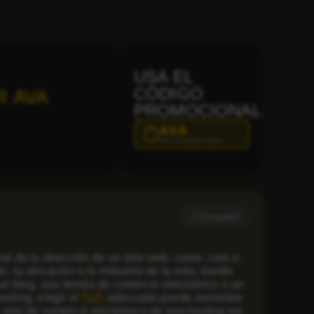
USA EL
CÓDIGO
R AVA
PROMOCIONAL:
AVA
Haz clic para copiar
Compartir
final de la dirección de un sitio web, como
.com
o
, la ubicación o la industria de tu sitio, dando
un blog, una tienda de comercio electrónico o un
osting, elegir el
TLD
adecuado puede aumentar
 sitio de comercio electrónico de ava.hosting les