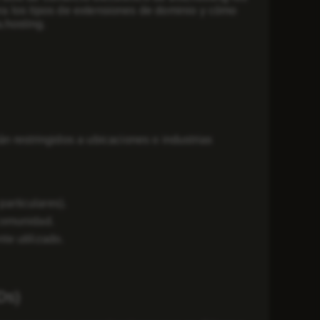
lora los tipos de extensiones de dominio y cómo
a.hosting.
n restringidos a ubicaciones o industrias
articulares).
 comunidad.
te utilizado.
Ds)