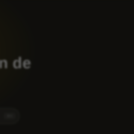
n de
⌘
K