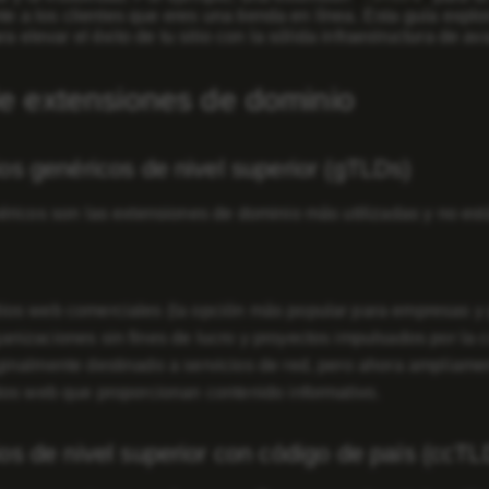
nte a los clientes que eres una tienda en línea. Esta guía exp
ra elevar el éxito de tu sitio con la sólida infraestructura de av
e extensiones de dominio
os genéricos de nivel superior (gTLDs)
ricos son las extensiones de dominio más utilizadas y no está
tios web comerciales (la opción más popular para empresas y p
ganizaciones sin fines de lucro y proyectos impulsados por la
iginalmente destinado a servicios de red, pero ahora ampliamen
itios web que proporcionan contenido informativo.
os de nivel superior con código de país (ccTL