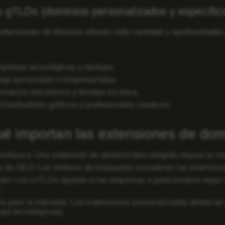
 gTLDs (dominios personalizados y específicos
xtensiones de dominio ofrecen más variedad y oportunidades
mpresas tecnológicas y startups.
logs personales o empresariales.
omercio electrónico y tiendas en línea.
 Diseñadores gráficos y profesionales creativos.
é importan las extensiones de dom
onfianza:
Una extensión de dominio bien elegida mejora la cred
s de SEO:
Los motores de búsqueda consideran las extensiones 
ión:
Los ccTLDs ayudan a las empresas a posicionarse mejor 
.
a para la industria:
Las extensiones personalizadas destacan el
tups tecnológicas).