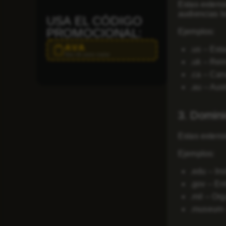
Estas extens
audiencias l
USA EL CÓDIGO
PROMOCIONAL:
Ejemplos:
AVA
.us – Est
Haz clic para copiar
.uk – Rei
.ca – Ca
.au – Aust
3. Domini
Estas extens
Ejemplos:
.edu – In
.gov – En
.mil – Org
.museum –