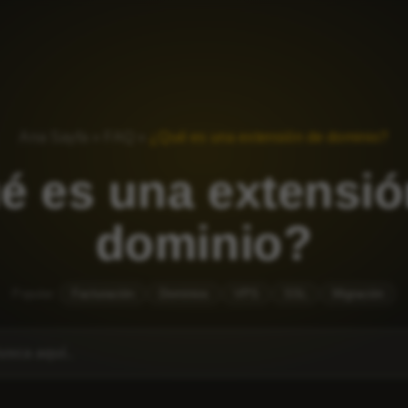
Ana Sayfa
»
FAQ
»
¿Qué es una extensión de dominio?
é es una extensió
dominio?
Popular:
Facturación
Dominios
VPS
SSL
Migración