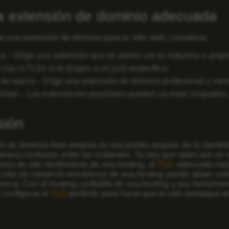
la extensión de dominio adecuada
r una extensión de dominio para tu sitio web, considera:
ia
– Elige una extensión que se alinee con tu industria o propó
Usa ccTLDs si te diriges a un país específico.
 de marca
– Elige una extensión de dominio profesional y mem
lidad
– Las extensiones populares pueden ya estar ocupadas, a
sión
 de dominio bien elegida es una piedra angular de la identidad
enera confianza entre los visitantes. Ya sea que optes por un 
ores de alto rendimiento de ava.hosting, el
TLD
adecuado mejo
 sitio de comercio electrónico de ava.hosting puede atraer c
sonal. Con el hosting confiable de ava.hosting y sus herramie
 configurar el
TLD
perfecto para hacer que tu sitio destaque en