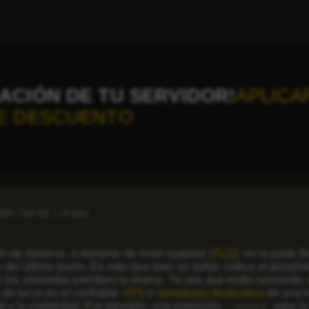
ACIÓN DE TU SERVIDOR!
APLICA
E DESCUENTO
025
14:15
4 min
n de dominio, o dominio de nivel superior (
TLD
), es la parte 
 del último punto. Es más que solo un sufijo: indica el propósito
 los visitantes perciben tu marca. Ya sea que estés lanzando 
es de lucro en el confiable
VPS
o
servidores dedicados
de ava.h
ad y la visibilidad. Por ejemplo, una extensión
para tu
.store