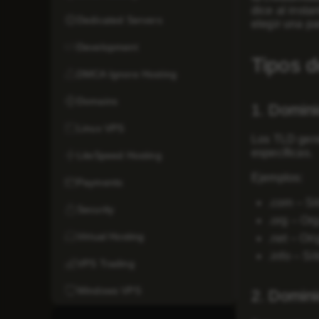
dice al insta
Dedicated Servers
elegir una pa
Development
Tipos d
DMCA Ignore Hosting
Domains
1. Domini
Linux VPS
Los TLD gené
específicas.
LiteSpeed Hosting
Ejemplos:
Payments
.com – Si
Security
.org – Or
Virtual Hosting
.net – Or
.info – S
VPS Trading
Windows VPS
2. Domini