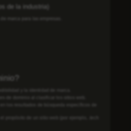
 de la industria)
 de marca para las empresas.
inio?
ibilidad y la identidad de marca.
de dominio al clasificar los sitios web.
en los resultados de búsqueda específicos de
 propósito de un sitio web (por ejemplo, .tech