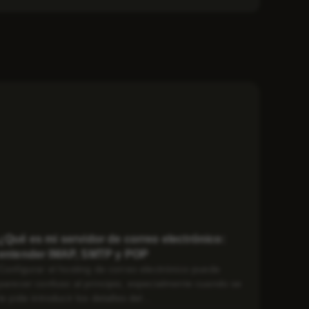
¿Qué es mi servidor de correo electrónico:
entender IMAP, SMTP y POP
Configurar el hosting de correo electrónico puede
parecer confuso al principio, especialmente cuando se
te pide introducir los detalles del...