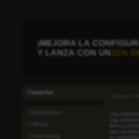
¡MEJORA LA CONFIGUR
Y LANZA CON UN
15% D
Categorías
marzo 7, 2
Administration
Una extensió
.org
, después
Backup
forma a cómo
sitio sin fin
CMS Hosting
la credibilid