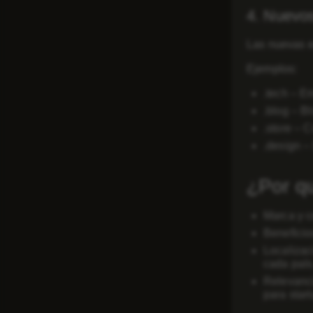
4. Nuevos
Las nuevas e
Ejemplos:
.tech – E
.blog – B
.store – C
.design –
¿Por qu
Marca y c
Beneficio
Localizac
cada país
Relevanci
para star