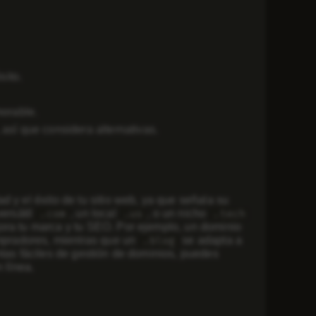
sito.
orable.
sí que considera alternativas.
 y el éxito de tu sitio web, ya que señala su
versátil
, un local
, o un nicho
.com
.us
.tech
ra tu marca y tu SEO. Por ejemplo, un dominio
ompradores, mientras que un
se adapta a
.blog
ntas fáciles de gestión de dominios, puedes
 línea.