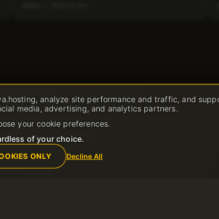
May 7, 2025
4 min
a.hosting, analyze site performance and traffic, and supp
ocial media, advertising, and analytics partners.
oose your cookie preferences.
rdless of your choice.
OOKIES ONLY
Decline All
Empresa
Reglas
de soporte
Sobre nosotros
Política de us