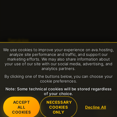
Servicios
We use cookies to improve your experience on ava.hosting,
Servidores dedicados
analyze site performance and traffic, and support our
Soporte
marketing efforts. We may also share information about
Dominio
your use of our site with our social media, advertising, and
Abrir nuevo ticket de soporte
analytics partners.
Empresa
Litespeed hosting
By clicking one of the buttons below, you can choose your
FAQ
cookie preferences.
Sobre nosotros
Certificados SSL
Reglas
Base de conocimientos
Note: Some technical cookies will be stored regardless
Contactos
of your choice.
Hosting compartido
Política de uso aceptable
ACCEPT
NECESSARY
Centro de datos
VPS
ALL
COOKIES
Decline All
Términos del servicio
© 2001-2026 Avahost
COOKIES
ONLY
Todos los derechos reservados
Noticias
Alojamiento de correo