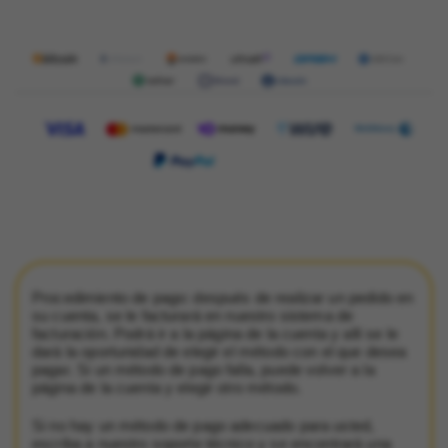
Procedimiento de pago
: después de realizar un pedido en
su cuenta, se le facturará en nuestro
sistema de
facturación
. Podrá ir a la página de la cuenta y allí se le
dará la oportunidad de elegir el método con el que desea
pagar. Si un método de pago falla, puede volver a la
página de la cuenta y elegir otro método.
Si no hay un método de pago adecuado para usted,
escriba a nuestro soporte técnico y se encontrará una