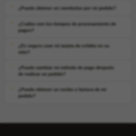
¿Puedo obtener un reembolso por mi pedido?
¿Cuáles son los tiempos de procesamiento de
pagos?
¿Es seguro usar mi tarjeta de crédito en su
sitio?
¿Puedo cambiar mi método de pago después
de realizar un pedido?
¿Puedo obtener un recibo o factura de mi
pedido?