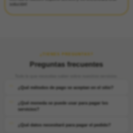
solución!
¿TIENES PREGUNTAS?
Preguntas frecuentes
Todo lo que necesitas saber sobre nuestros servicios.
¿Qué métodos de pago se aceptan en el sitio?
¿Qué moneda se puede usar para pagar los
servicios?
¿Qué datos necesitaré para pagar el pedido?