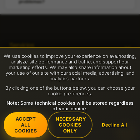
problemas?
Servicios
We use cookies to improve your experience on ava.hosting,
Servidores dedicados
analyze site performance and traffic, and support our
Soporte
marketing efforts. We may also share information about
Dominio
your use of our site with our social media, advertising, and
Abrir nuevo ticket de soporte
analytics partners.
Empresa
Litespeed hosting
By clicking one of the buttons below, you can choose your
FAQ
cookie preferences.
Sobre nosotros
Certificados SSL
Reglas
Base de conocimientos
Note: Some technical cookies will be stored regardless
Contactos
of your choice.
Hosting compartido
Política de uso aceptable
ACCEPT
NECESSARY
Centro de datos
VPS
ALL
COOKIES
Decline All
Términos del servicio
© 2001-2026 Avahost
COOKIES
ONLY
Todos los derechos reservados
Noticias
Alojamiento de correo
Política de reembolso