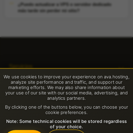
¿Puedo actualizar a VPS o servidor dedicado
más tarde sin perder mi sitio?
Servicios
We use cookies to improve your experience on ava.hosting,
Servidores dedicados
analyze site performance and traffic, and support our
Soporte
marketing efforts. We may also share information about
Dominio
your use of our site with our social media, advertising, and
Abrir nuevo ticket de soporte
analytics partners.
Empresa
Litespeed hosting
By clicking one of the buttons below, you can choose your
FAQ
cookie preferences.
Sobre nosotros
Certificados SSL
Reglas
Base de conocimientos
Note: Some technical cookies will be stored regardless
Contactos
of your choice.
Hosting compartido
Política de uso aceptable