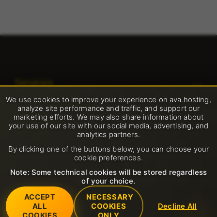
Servicios
We use cookies to improve your experience on ava.hosting,
Servidores dedicados
analyze site performance and traffic, and support our
Soporte
marketing efforts. We may also share information about
Dominio
your use of our site with our social media, advertising, and
Abrir nuevo ticket de soporte
analytics partners.
Empresa
Litespeed hosting
By clicking one of the buttons below, you can choose your
FAQ
cookie preferences.
Sobre nosotros
Certificados SSL
Reglas
Base de conocimientos
Note: Some technical cookies will be stored regardless
Contactos
of your choice.
Hosting compartido
Política de uso aceptable
ACCEPT
NECESSARY
Centro de datos
VPS
ALL
COOKIES
Decline All
Términos del servicio
© 2001-2026 Avahost
COOKIES
ONLY
Todos los derechos reservados
Noticias