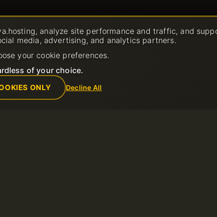
a.hosting, analyze site performance and traffic, and supp
ocial media, advertising, and analytics partners.
oose your cookie preferences.
rdless of your choice.
OOKIES ONLY
Decline All
会社
規則
会社概要
利用可能なポ
Contacts
返金ポリシー
データセンター
利用規約
ニュース
プライバシー
アフィリエイトプログラム
虐待の報告
支払い方法