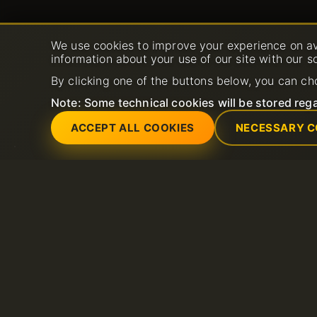
We use cookies to improve your experience on av
information about your use of our site with our s
By clicking one of the buttons below, you can ch
Note: Some technical cookies will be stored rega
ACCEPT ALL COOKIES
NECESSARY C
サービス
サポート
SSL証明書（https）
オープンチケット
LiteSpeed ホスティング
FAQ
ナレッジベース
VPS
共有ウェブホスティング
専用サーバー
ドメイン