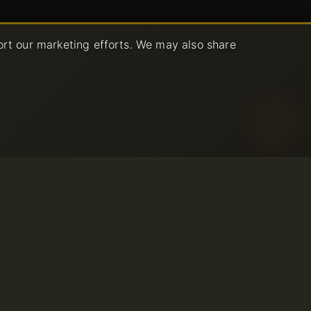
ort our marketing efforts. We may also share
リシー
© 2001-2026 Avahost
全著作権所有
ポリシー