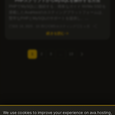
PHPスクリプトからMySQLを操作する方法
PHPでMySQLに接続する：簡単なガイド NVMe SSDを
搭載したAvaHostのホスティングプラットフォームは、
堅牢なPHPとMySQLのサポートを提供し、
WordPress、Joomla、またはカスタムCMSのよ […]
8月 18, 2025 · 10:35
CMSホスティング
1 ヶ月
続きを読む
次
の
ペ
1
2
3
…
13
ー
ジ
We use cookies to improve your experience on ava.hosting,