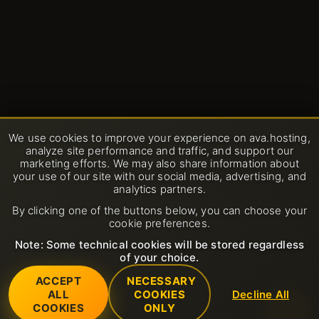
We use cookies to improve your experience on ava.hosting,
analyze site performance and traffic, and support our
marketing efforts. We may also share information about
your use of our site with our social media, advertising, and
analytics partners.
By clicking one of the buttons below, you can choose your
cookie preferences.
Note: Some technical cookies will be stored regardless
of your choice.
ACCEPT
NECESSARY
ALL
COOKIES
Decline All
COOKIES
ONLY