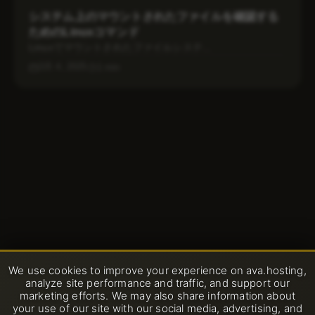
システム上のマウントされたファイルを確認する
ためのLinuxコマンド
Linuxでマウントされたファイルシステ...
3月 4, 2025
1 min
We use cookies to improve your experience on ava.hosting,
analyze site performance and traffic, and support our
marketing efforts. We may also share information about
your use of our site with our social media, advertising, and