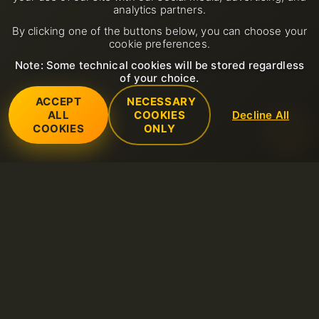
analytics partners.
By clicking one of the buttons below, you can choose your
cookie preferences.
Note: Some technical cookies will be stored regardless
of your choice.
ACCEPT
NECESSARY
ALL
COOKIES
Decline All
COOKIES
ONLY
Services
Hébergement web partagé
Support
Serveurs VPS
Nouveau ticket de support ouvert
Société