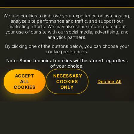
We use cookies to improve your experience on ava.hosting,
analyze site performance and traffic, and support our
marketing efforts. We may also share information about
your use of our site with our social media, advertising, and
analytics partners.
By clicking one of the buttons below, you can choose your
cookie preferences.
Note: Some technical cookies will be stored regardless
of your choice.
ACCEPT
NECESSARY
ALL
COOKIES
Decline All
COOKIES
ONLY
Servicios