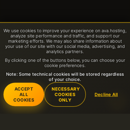
We use cookies to improve your experience on ava.hosting,
analyze site performance and traffic, and support our
marketing efforts. We may also share information about
your use of our site with our social media, advertising, and
analytics partners.
By clicking one of the buttons below, you can choose your
cookie preferences.
Note: Some technical cookies will be stored regardless
of your choice.
ACCEPT
NECESSARY
ALL
COOKIES
Decline All
COOKIES
ONLY