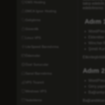
CMS Hosting
takip edebili
edebilirsiniz
DMCA İgnor Hosting
Adım 1
Geliştirme
Güvenlik
WordPress
Eklentiler
Linux VPS
Wincher R
LiteSpeed Barındırma
Şimdi Kur’
Ödemeler
Etkinleştiril
Özel Sunucular
Adım 2
Sanal Barındırma
WordPress
VPS Ticareti
Giriş yap
Windows VPS
Bağlantıy
Yedekleme
Bağlandıktan 