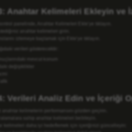
: Anahtar Kelimeleri Ekleyin ve İ
ontrol panelinde, Anahtar Kelimeleri Ekle’ye tıklayın.
tediğiniz anahtar kelimeleri girin.
slarını izlemeye başlamak için Ekle’ye tıklayın.
ıdaki verileri gösterecektir:
nuçlarındaki mevcut konum
aki değişiklikler
cmi
afik
 Verileri Analiz Edin ve İçeriği 
iz anahtar kelimelerin performansını gözden geçirin.
ralamalara sahip anahtar kelimeleri belirleyin.
 kelimeleri daha iyi hedeflemek için içeriğinizi güncelleyin: