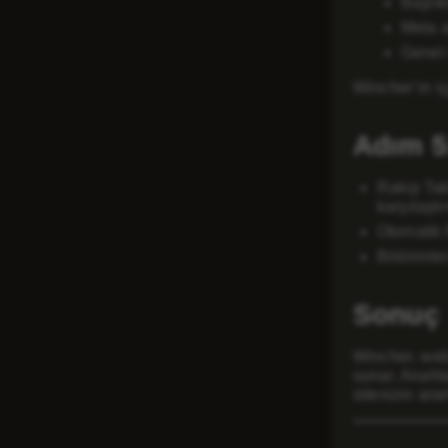
Başlık
Meta a
Genel 
Wincher’ın iç
Adım 5
Rakip Taki
karşılaştır
Otomatik 
Bildirimle
Sonuç
Wincher, web 
sunar. Anahta
sitenizin ara