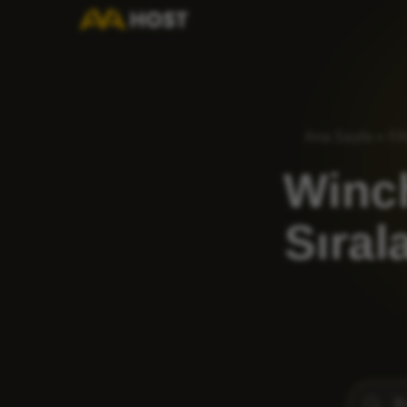
Ana Sayfa
»
F
Winc
Sıral