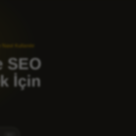
Nasıl Kullanılır
e SEO
k İçin
⌘
K