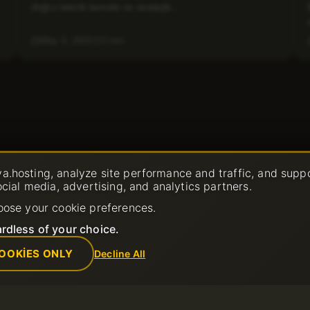
doğru teknik temele ve stratejik...
May 6, 2025
3 min
a.hosting, analyze site performance and traffic, and supp
ocial media, advertising, and analytics partners.
oose your cookie preferences.
rdless of your choice.
OOKIES ONLY
Decline All