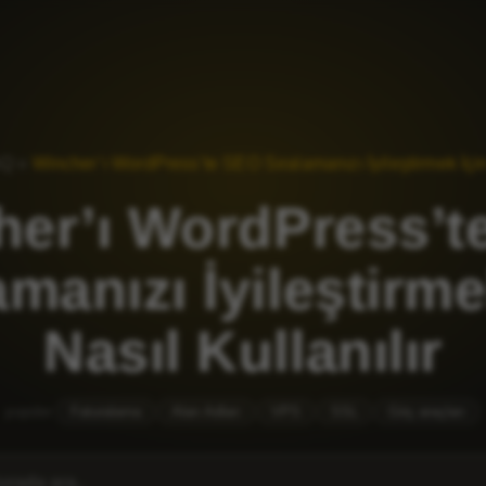
AQ
»
Wincher’ı WordPress’te SEO Sıralamanızı İyileştirmek İçin 
her’ı WordPress’t
amanızı İyileştirme
Nasıl Kullanılır
popüler
Faturalama
Alan Adları
VPS
SSL
Göç araçları