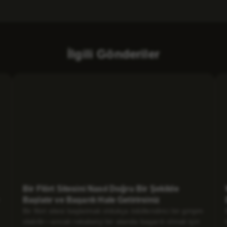
İlgili Gönderiler
Bir Flört Sitesini Nasıl Doğru Bir Şekilde
Başlatır ve Başarılı Hale Getirirsiniz
Bir flört sitesi başlatmak oldukça ödüllendirici bir girişim
olabilir—ancak rekabetçi bir alanda başarılı olmak için