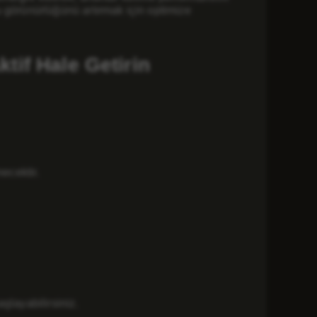
ru görünürlüğünü artırmak için optimize
tif Hale Getirin
ecektir.
şlayabilirsiniz.