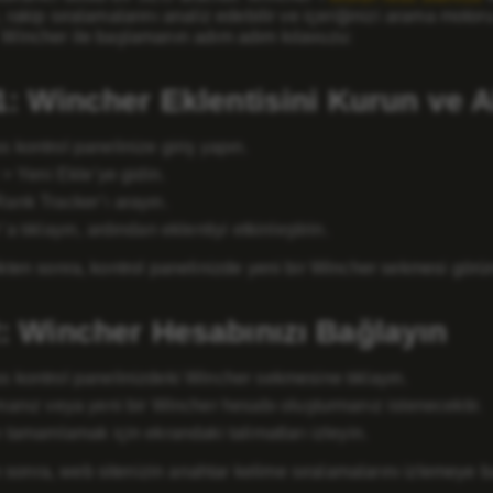
r, rakip sıralamalarını analiz edebilir ve içeriğinizi arama moto
. Wincher ile başlamanın adım adım kılavuzu:
: Wincher Eklentisini Kurun ve Ak
 kontrol panelinize giriş yapın.
 > Yeni Ekle’ye gidin.
ank Tracker’ı arayın.
a tıklayın, ardından eklentiyi etkinleştirin.
dikten sonra, kontrol panelinizde yeni bir Wincher sekmesi görün
: Wincher Hesabınızı Bağlayın
 kontrol panelinizdeki Wincher sekmesine tıklayın.
manız veya yeni bir Wincher hesabı oluşturmanız istenecektir.
ı tamamlamak için ekrandaki talimatları izleyin.
sonra, web sitenizin anahtar kelime sıralamalarını izlemeye ba