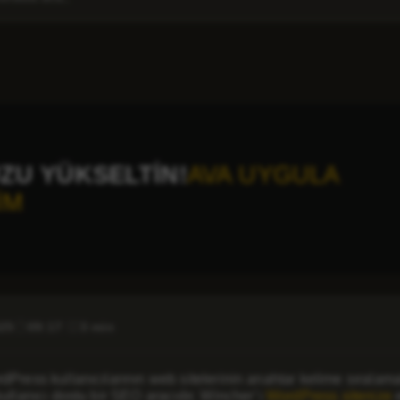
U YÜKSELTİN!
AVA UYGULA
İM
025
09:17
3 min
Press kullanıcılarının web sitelerinin anahtar kelime sıralama
ullanıcı dostu bir SEO aracıdır. Wincher’ı
WordPress sitenize
e