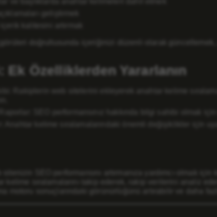
lar ve başlıklarda anahtar kelimeleri dahil etmek
çıklamaları geliştirmek
içerik kalitesini artırmak
görüleri doğrultusunda içeriğinizi düzenli olarak güncellemek, 
: Ek Özelliklerden Yararlanın
bi: Rakiplerin web sitelerini ekleyerek anahtar kelime sıralama
ın.
Raporlar: SEO performansınız hakkında bilgi sahibi olmak için 
r: Anahtar kelime sıralamalarındaki önemli değişiklikler için uyar
sitenizin SEO performansını artırmanıza yardımcı olmak için ku
r kelime sıralamalarını takip ederek, rakip verilerini analiz ed
ma motoru sonuçlarındaki görünürlüğünü artırabilir ve daha fazla