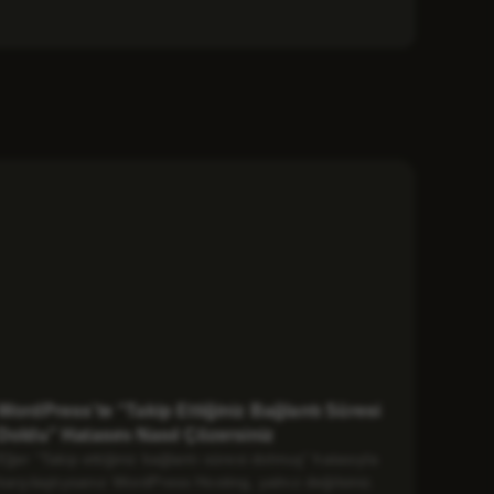
WordPress’te “Takip Ettiğiniz Bağlantı Süresi
Doldu” Hatasını Nasıl Çözersiniz
Eğer “Takip ettiğiniz bağlantı süresi dolmuş” hatasıyla
karşılaştıysanız WordPress Hosting, yalnız değilsiniz.