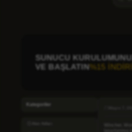
SUNUCU KURULUMUNUZ
VE BAŞLATIN
%15 İNDİR
Kategoriler
Mayıs 7, 2
Alan Adları
Wincher, Word
tasarlanmış k