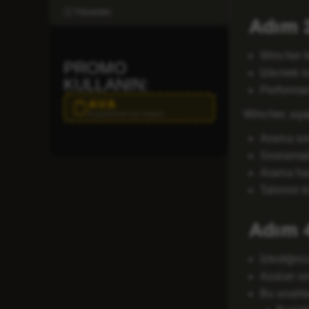
Yönetim
Adım 3
Wincher k
PROMO
İzlemek is
KULLANIN:
Performan
AVA
Wincher, aşağ
Kopyalamak için tıklayın
Arama so
Sıralamad
Arama ha
Tahmini tr
Adım 4:
İzlediğin
Azalan sı
Bu anahtar