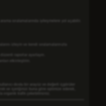
arama sıralamalarında iyileşmelere yol açabilir.
larını izleyin ve kendi sıralamalarınızla
düzenli raporlar ayarlayın.
ıları etkinleştirin.
llanıcı dostu bir arayüz ve değerli içgörüler
erek ve içeriğinizi buna göre optimize ederek,
 organik trafik çekebilirsiniz.