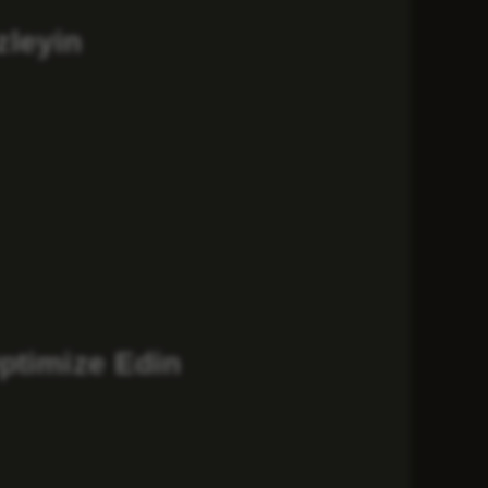
zleyin
Optimize Edin