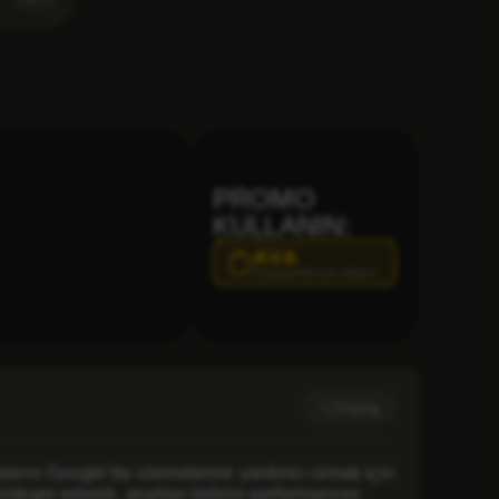
PROMO
KULLANIN:
AVA
Kopyalamak için tıklayın
Paylaş
larını Google’da izlemelerine yardımcı olmak için
ntegre ederek, anahtar kelime performansını