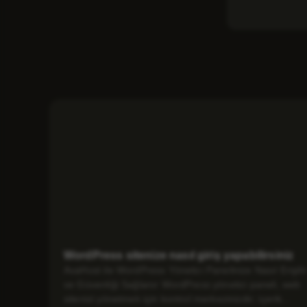
WordPress sitenize nasıl giriş yapabilirsiniz
AvaHost ile WordPress Yönetici Panelinize Nasıl Erişilir
ve Güvenliği Sağlanır WordPress yönetici paneli, web
sitenizi yönetmek için kontrol merkezinizdir; içerik...