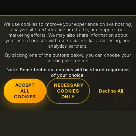
We use cookies to improve your experience on ava.hosting,
analyze site performance and traffic, and support our
marketing efforts. We may also share information about
your use of our site with our social media, advertising, and
analytics partners.
By clicking one of the buttons below, you can choose your
cookie preferences.
Note: Some technical cookies will be stored regardless
of your choice.
ACCEPT
NECESSARY
ALL
COOKIES
Decline All
COOKIES
ONLY