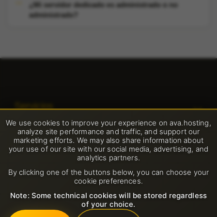
¿Mi servidor dedicado es administrado o no
administrado?
Servicios
We use cookies to improve your experience on ava.hosting,
Servidores dedicados
analyze site performance and traffic, and support our
Soporte
marketing efforts. We may also share information about
Dominio
your use of our site with our social media, advertising, and
Abrir nuevo ticket de soporte
analytics partners.
Empresa
Litespeed hosting
By clicking one of the buttons below, you can choose your
FAQ
cookie preferences.
Sobre nosotros
Certificados SSL
Reglas
Base de conocimientos
Note: Some technical cookies will be stored regardless
Contactos
of your choice.
Hosting compartido
Política de uso aceptable