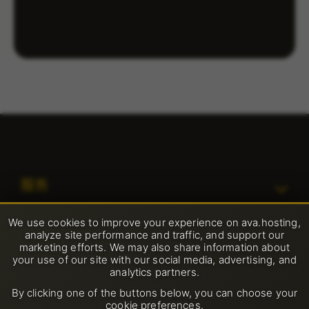
服务
专用服务器
We use cookies to improve your experience on ava.hosting,
支持
analyze site performance and traffic, and support our
marketing efforts. We may also share information about
域名
your use of our site with our social media, advertising, and
打开新支持工单
公司
analytics partners.
Litespeed 主机托管
FAQ
By clicking one of the buttons below, you can choose your
cookie preferences.
关于我们