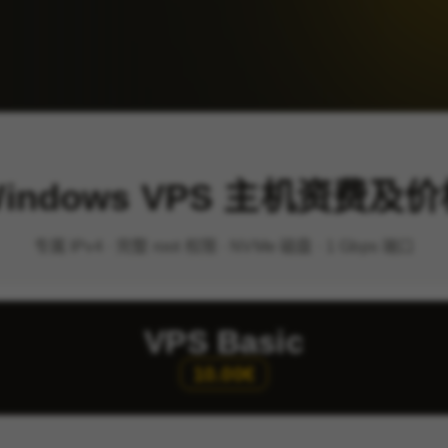
indows VPS 主机资费及
专属 IPv4 · 完整 root 权限 · NVMe 磁盘 · 1 Gbps 端口
VPS Basic
10.00€