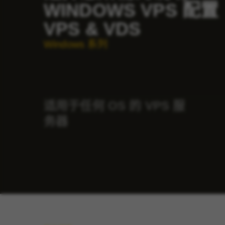
WINDOWS VPS 配置
VPS & VDS
Windows 系列
适用于任何 OS 的 VPS 服
务器