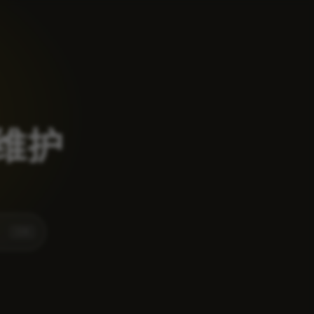
和维护
⌘
K