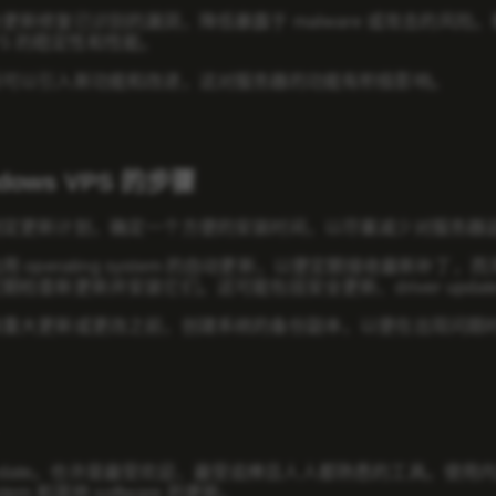
更新修复已识别的漏洞，降低暴露于 malware 或攻击的风险。
 VPS 的稳定性和性能。
新可以引入新功能和改进，这对服务器的功能有积极影响。
dows VPS 的步骤
制定更新计划，确定一个方便的安装时间，以尽量减少对服务器
 operating system 的自动更新，以便定期接收最新补丁
查新更新并安装它们。这可能包括安全更新、driver updates 和 ap
装重大更新或更改之前，创建系统的备份副本，以便在出现问题
 Update。也许是最受欢迎、最受追捧且人人都熟悉的工具。使用内置的
system 和其他 software 的更新。