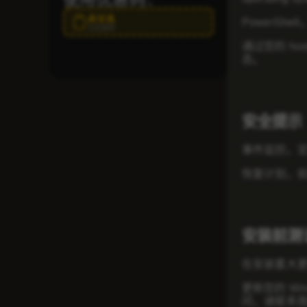
AVA
PowerSh
点击复制
通过您的 host
态。
安全提示
事件监控。定期
恢复计划。
安装前测
在安装重大
更新您的 W
问，请联系我