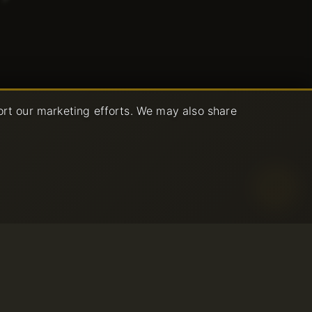
页
ort our marketing efforts. We may also share
策
© 2001-2026 Avahost
版权所有