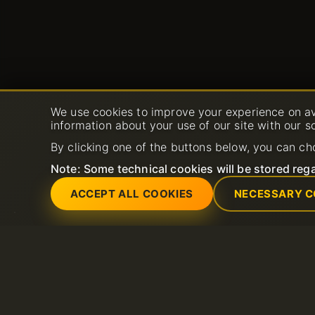
We use cookies to improve your experience on av
information about your use of our site with our s
By clicking one of the buttons below, you can ch
Note: Some technical cookies will be stored rega
ACCEPT ALL COOKIES
NECESSARY C
服务
支持
专用服务器
打开新支持工单
FAQ
域名
知识库
Litespeed 主机托管